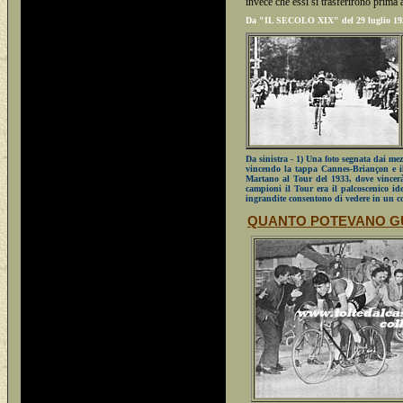
invece che essi si trasferirono prima 
Da "IL SECOLO XIX" del 29 luglio 19
Da sinistra - 1) Una foto segnata dai mezz
vincendo la tappa Cannes-Briançon e il T
Martano al Tour del 1933, dove vincerà 
campioni il Tour era il palcoscenico id
ingrandite consentono di vedere in un co
QUANTO POTEVANO GU