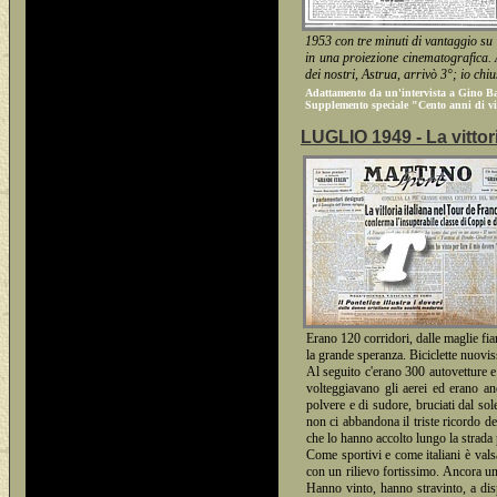
1953 con tre minuti di vantaggio su 
in una proiezione cinematografica. 
dei nostri, Astrua, arrivò 3°; io chiu
Adattamento da un'intervista a Gino 
Supplemento speciale "Cento anni di vi
LUGLIO 1949 - La vittori
Erano 120 corridori, dalle maglie fiam
la grande speranza. Biciclette nuoviss
Al seguito c'erano 300 autovetture e 1
volteggiavano gli aerei ed erano anc
polvere e di sudore, bruciati dal sole
non ci abbandona il triste ricordo de
che lo hanno accolto lungo la strada p
Come sportivi e come italiani è vals
con un rilievo fortissimo. Ancora una 
Hanno vinto, hanno stravinto, a dispet