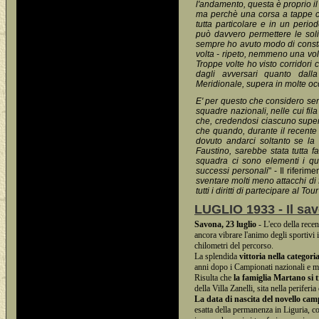
l'andamento, questa è proprio il
ma perchè una corsa a tappe co
tutta particolare e in un peri
può davvero permettere le soli
sempre ho avuto modo di consta
volta - ripeto, nemmeno una volt
Troppe volte ho visto corridori 
dagli avversari quanto dall
Meridionale, supera in molte occ
E' per questo che considero semp
squadre nazionali, nelle cui fila
che, credendosi ciascuno superio
che quando, durante il recente 
dovuto andarci soltanto se la
Faustino, sarebbe stata tutta fa
squadra ci sono elementi i qu
successi personali
" - Il riferi
sventare molti meno attacchi di 
tutti i diritti di partecipare al T
LUGLIO 1933 - Il sa
Savona, 23 luglio
- L'eco della rece
ancora vibrare l'animo degli sportivi
chilometri del percorso.
La splendida
vittoria nella categoria
anni dopo i Campionati nazionali e mo
Risulta che
la famiglia Martano si 
della Villa Zanelli, sita nella perifer
La data di nascita del novello ca
esatta della permanenza in Liguria, 