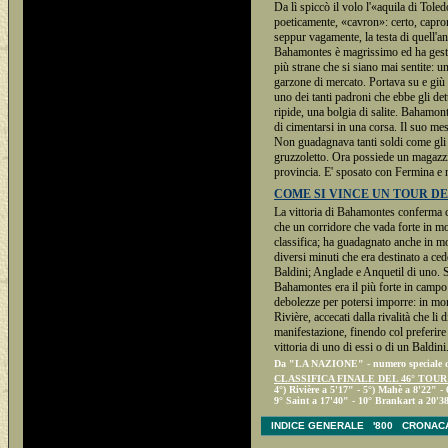
Da lì spiccò il volo l'«aquila di Tol
poeticamente, «cavron»: certo, capron
seppur vagamente, la testa di quell'an
Bahamontes è magrissimo ed ha gesti l
più strane che si siano mai sentite: u
garzone di mercato. Portava su e giù ce
uno dei tanti padroni che ebbe gli det
ripide, una bolgia di salite. Bahamonte
di cimentarsi in una corsa. Il suo mes
Non guadagnava tanti soldi come gli 
gruzzoletto. Ora possiede un magazzino
provincia. E' sposato con Fermina e n
COME SI VINCE UN TOUR D
La vittoria di Bahamontes conferma ch
che un corridore che vada forte in m
classifica; ha guadagnato anche in mod
diversi minuti che era destinato a c
Baldini; Anglade e Anquetil di uno. S
Bahamontes era il più forte in campo
debolezze per potersi imporre: in mo
Rivière, accecati dalla rivalità che l
manifestazione, finendo col preferire 
vittoria di uno di essi o di un Baldini.
Da "LA NAZIONE" - numero speciale del 
CLASSIFICA FINALE DEL 46° TOU
4°) Rivière a 5'17" - 5°) Mahè a 8'22" -
9° Saint a 17'40" - 10° Brankart a 20'3
INDICE GENERALE
'800
CRONAC