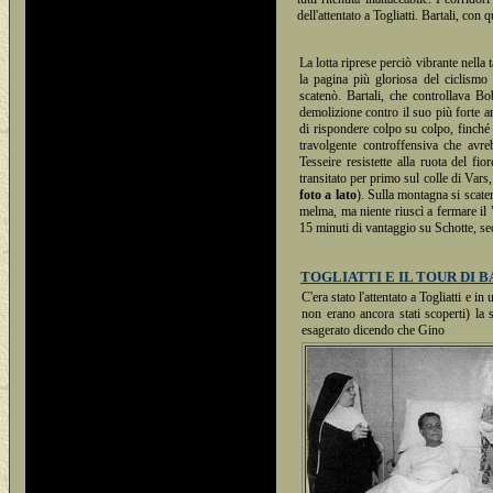
dell'attentato a Togliatti. Bartali, con
La lotta riprese perciò vibrante nell
la pagina più gloriosa del ciclismo i
scatenò. Bartali, che controllava Bo
demolizione contro il suo più forte a
di rispondere colpo su colpo, finché 
travolgente controffensiva che avr
Tesseire resistette alla ruota del fi
transitato per primo sul colle di Vars, 
foto a lato
). Sulla montagna si scate
melma, ma niente riuscì a fermare il 
15 minuti di vantaggio su Schotte, se
TOGLIATTI E IL TOUR DI 
C'era stato l'attentato a Togliatti e 
non erano ancora stati scoperti) la s
esagerato dicendo che Gino