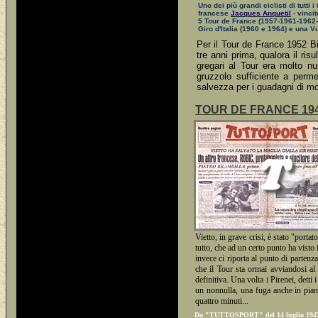
Uno dei più grandi ciclisti di tutti i 
francese
Jacques Anquetil
- vincito
5 Tour de France (1957-1961-1962
Giro d'Italia (1960 e 1964) e una V
Per il Tour de France 1952 Bin
tre anni prima, qualora il ri
gregari al Tour era molto nu
gruzzolo sufficiente a perm
salvezza per i guadagni di mol
TOUR DE FRANCE 1947 - 
Vietto, in grave crisi, è stato "port
tutto, che ad un certo punto ha visto 
invece ci riporta al punto di partenz
che il Tour sta ormai avviandosi al 
definitiva. Una volta i Pirenei, detti
un nonnulla, una fuga anche in pian
quattro minuti...
Da "TUTTOSPORT" del 14 luglio 1947 - 