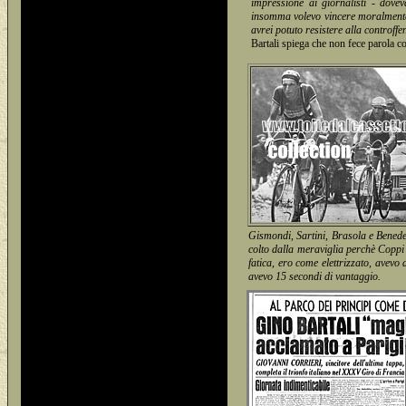
impressione ai giornalisti - dove
insomma volevo vincere moralmente
avrei potuto resistere alla controff
Bartali spiega che non fece parola co
Gismondi, Sartini, Brasola e Benedett
colto dalla meraviglia perchè Coppi
fatica, ero come elettrizzato, avevo 
avevo 15 secondi di vantaggio.