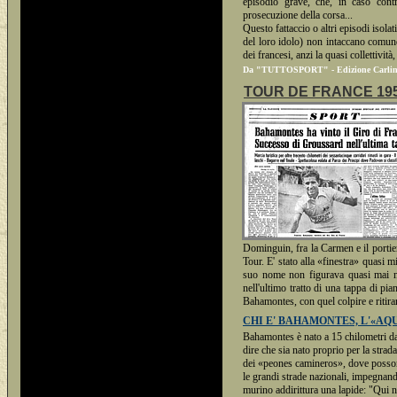
episodio grave, che, in caso contr
prosecuzione della corsa...
Questo fattaccio o altri episodi isola
del loro idolo) non intaccano comun
dei francesi, anzi la quasi collettività,
Da "TUTTOSPORT" - Edizione Carlin d
TOUR DE FRANCE 1959 - 
Dominguin, fra la Carmen e il portie
Tour. E' stato alla «finestra» quasi 
suo nome non figurava quasi mai nel
nell'ultimo tratto di una tappa di pi
Bahamontes, con quel colpire e ritira
CHI E' BAHAMONTES, L'«AQ
Bahamontes è nato a 15 chilometri da
dire che sia nato proprio per la strada
dei «peones camineros», dove possono 
le grandi strade nazionali, impegnan
murino addirittura una lapide: "Qui n