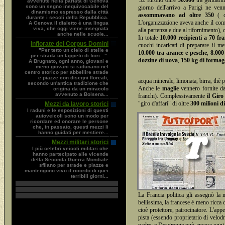
'52 furono oltre
50.000
tra gendarmi,
avvenute nella parlata di Genova
sono un segno inequivocabile del
giorno dell'arrivo a Parigi ne venn
dinamismo espresso dalla città
assommavano ad oltre 350
( co
durante i secoli della Repubblica.
L'organizzazione aveva anche il compi
A Genova il dialetto è una lingua
viva, che oggi viene insegnata
alla partenza e due al rifornimento), 
anche nelle scuole...
In totale
10.000 recipienti a 70 fr
Infiorate del Corpus Domini
cuochi incaricati di preparare il m
"Per tetto un cielo di stelle e
10.000 tra arance e pesche
,
8.000
per strada un tappeto di fiori...".
dozzine di uova
,
150 kg di formag
A Brugnato, ogni anno, giovani e
meno giovani si radunano nel
centro storico per abbellire strade
e piazze con disegni floreali,
acqua minerale, limonata, birra, thè pe
secondo un'antica tradizione che
Anche le
maglie
vennero fornite da
origina da un miracolo
avvenuto a Bolsena...
franchi). Complessivamente
il Gir
"giro d'affari" di oltre
300 milioni d
Mezzi da lavoro storici
I raduni e le esposizioni di questi
autoveicoli sono un modo per
ricordare ed onorare le persone
che, in passato, questi mezzi li
hanno guidati per mestiere...
Mezzi militari storici
I più celebri veicoli militari che
hanno partecipato alle vicende
della Seconda Guerra Mondiale
sfilano per strade e piazze e
mantengono vivo il ricordo di quei
terribili giorni...
La Francia politica gli assegnò la 
bellissima, la francese è meno ricca d
cioè protettore, patrocinatore. L'app
pista (essendo proprietario di velod