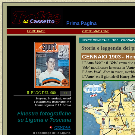
Prima Pagina
HOME PAGE
PHOTO MAGAZINE
INDICE GENERALE
'800
CRONAC
Storia e leggenda dei 
GENNAIO 1903
- Hen
L'"
Auto-Velo
" e il "
Velo
" erano due g
Velo
" modificasse la testata in "
Auto
l'"
Auto-Velo
", d'ora in avanti, avreb
L'"
Auto
" era il giornale di
Henry De
IL BLOG DEL '900
<<
Scoperte, invenzioni, record
e avvenimenti importanti che
hanno segnato il XX Secolo
Finestre fotografiche
su Liguria e Toscana
GENOVA
Il capoluogo della Liguria