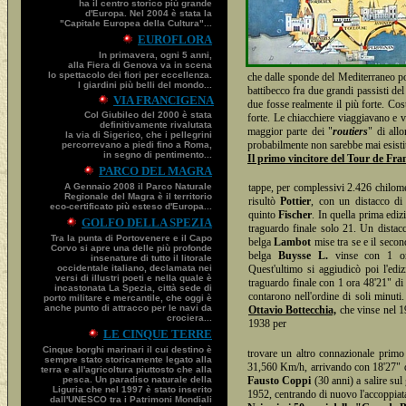
ha il centro storico più grande
d'Europa. Nel 2004 è stata la
"Capitale Europea della Cultura"...
EUROFLORA
In primavera, ogni 5 anni,
alla Fiera di Genova va in scena
lo spettacolo dei fiori per eccellenza.
che dalle sponde del Mediterraneo port
I giardini più belli del mondo...
battibecco fra due grandi passisti del
VIA FRANCIGENA
due fosse realmente il più forte. Cos
Col Giubileo del 2000 è stata
forte. Le chiacchiere viaggiavano e v
definitivamente rivalutata
maggior parte dei "
routiers
" di all
la via di Sigerico, che i pellegrini
probabilmente non sarebbe mai esistit
percorrevano a piedi fino a Roma,
in segno di pentimento...
Il primo vincitore del Tour de Fra
PARCO DEL MAGRA
A Gennaio 2008 il Parco Naturale
tappe, per complessivi 2.426 chilom
Regionale del Magra è il territorio
risultò
Pottier
, con un distacco di
eco-certificato più esteso d'Europa...
quinto
Fischer
. In quella prima ediz
GOLFO DELLA SPEZIA
traguardo finale solo 21. Un distacc
Tra la punta di Portovenere e il Capo
belga
Lambot
mise tra se e il seco
Corvo si apre una delle più profonde
belga
Buysse L.
vinse con 1 or
insenature di tutto il litorale
occidentale italiano, declamata nei
Quest'ultimo si aggiudicò poi l'ed
versi di illustri poeti e nella quale è
traguardo finale con 1 ora 48'21" di 
incastonata La Spezia, città sede di
contarono nell'ordine di soli minuti
porto militare e mercantile, che oggi è
anche punto di attracco per le navi da
Ottavio Bottecchia,
che vinse nel 1
crociera...
1938 per
LE CINQUE TERRE
Cinque borghi marinari il cui destino è
trovare un altro connazionale primo n
sempre stato storicamente legato alla
31,560 Km/h, arrivando con 18'27" 
terra e all'agricoltura piuttosto che alla
pesca. Un paradiso naturale della
Fausto Coppi
(30 anni) a salire sul
Liguria che nel 1997 è stato inserito
1952, centrando di nuovo l'accoppiat
dall'UNESCO tra i Patrimoni Mondiali