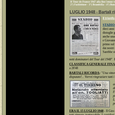
Il Tour de France 1947 alla fine venne 
2°) Fachleitner - 3°) Brambilla - 4°) Ronc
LUGLIO 1948 - Bartali ri
Il trionf
STADIO d
dieci anni
distoglie g
anche una 
e Giovanni
primo sul 
dai nostri
Sarebbe st
netti dominatori del Tour del 1948
". 
CLASSIFICA GENERALE FIN
a 28'48
BARTALI RICORDA
:
"
Una vittor
disputato!... Vorrei ringraziare tutti i
a
d
F
p
L
p
ERA IL 15 LUGLIO 1948
- Il Giro
tutti ritenuta inattaccabile. I corrid