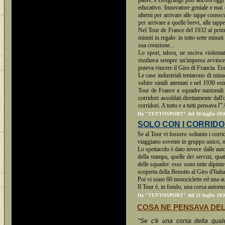
padre; e Desgrange può ancora oggi v
educativo. Innovatore geniale e mai
alterni per arrivare alle tappe conse
per arrivare a quelle brevi, alle ta
Nel Tour de France del 1932 al primo
minuti in regalo: in tutto sette minu
sua creazione...
Lo sport, talora, ne usciva violenta
risultava sempre un'impresa avvincent
poteva vincere il Giro di Francia. Era 
Le case industriali tentarono di mina
subire simili attentati e nel 1930 es
Tour de France a squadre nazionali e
corridori assoldati direttamente dall'
corridori. A tutto e a tutti pensava l'"
Da "TUTTOSPORT" del 10 luglio 1950 - 
SOLO CON I CORRID
Se al Tour vi fossero soltanto i corr
viaggiano sovente in gruppo unico, 
Lo spettacolo è dato invece dalle aut
della stampa, quelle dei servizi, qua
delle squadre: esse sono tutte dipinte
scoperta della Benotto al Giro d'Italia
Poi vi sono 60 motociclette ed una au
Il Tour è, in fondo, una corsa automob
Da "TUTTOSPORT" del 21 luglio 195
COSA NE PENSAVA DEL
"
Se c'è una corsa della quale