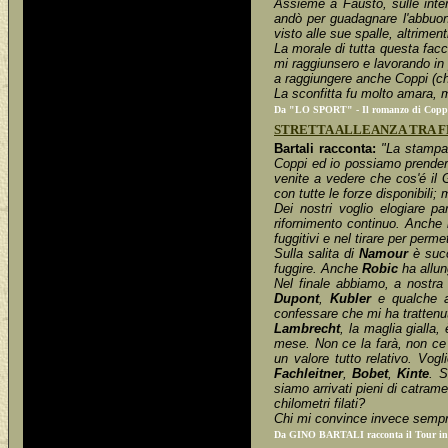
Assieme a Fausto, sulle inter
andò per guadagnare l'abbuo
visto alle sue spalle, altrimen
La morale di tutta questa fa
mi raggiunsero e lavorando in 
a raggiungere anche Coppi (che
La sconfitta fu molto amara, m
Da "LO SPORT" - Il romanzo di Coppi 
STRETTA ALLEANZA TRA FR
Bartali racconta:
"La stampa 
Coppi ed io possiamo prendere 
venite a vedere che cos'é il G
con tutte le forze disponibili;
Dei nostri voglio elogiare p
rifornimento continuo. Anche
fuggitivi e nel tirare per perm
Sulla salita di
Namour
è succ
fuggire. Anche
Robic
ha allun
Nel finale abbiamo, a nostra 
Dupont
,
Kubler
e qualche al
confessare che mi ha trattenu
Lambrecht
, la maglia gialla
mese. Non ce la farà, non ce l
un valore tutto relativo. Vogl
Fachleitner
,
Bobet
,
Kinte
. S
siamo arrivati pieni di catram
chilometri filati?
Chi mi convince invece sempre 
Da GINO BARTALI racconta il Tour in es