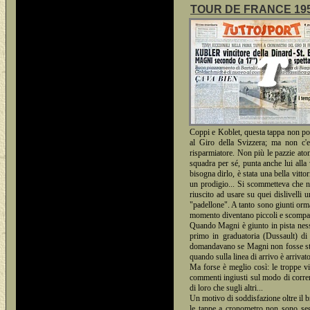
TOUR DE FRANCE 1950 -
Coppi e Koblet, questa tappa non pot
al Giro della Svizzera; ma non c'e
risparmiatore. Non più le pazzie ato
squadra per sé, punta anche lui alla v
bisogna dirlo, è stata una bella vitto
un prodigio... Si scommetteva che n
riuscito ad usare su quei dislivelli
"padellone". A tanto sono giunti orma
momento diventano piccoli e scompaio
Quando Magni è giunto in pista nessu
primo in graduatoria (Dussault) di
domandavano se Magni non fosse stato
quando sulla linea di arrivo è arrivato
Ma forse è meglio così: le troppe vit
commenti ingiusti sul modo di correre 
di loro che sugli altri...
Un motivo di soddisfazione oltre il b
le tappe a cronometro non sono seg