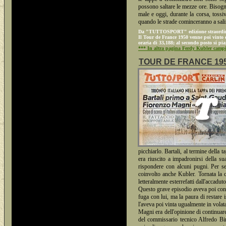
possono saltare le mezze ore. Bisogna
male e oggi, durante la corsa, toss
quando le strade cominceranno a sali
Da "TUTTOSPORT" edizione straordinaria
Il Tour de France 1950 venne poi vinto 
oraria di 33,188; al secondo posto si pi
*** In altra pagina Ferdy Kubler campi
TOUR DE FRANCE 1950 - B
picchiarlo. Bartali, al termine della t
era riuscito a impadronirsi della sua
rispondere con alcuni pugni. Per se
coinvolto anche Kubler. Tornata la c
letteralmente esterrefatti dall'accaduto
Questo grave episodio aveva poi condi
fuga con lui, ma la paura di restare i
l'aveva poi vinta ugualmente in volata
Magni era dell'opinione di continuare
del commissario tecnico Alfredo Binda