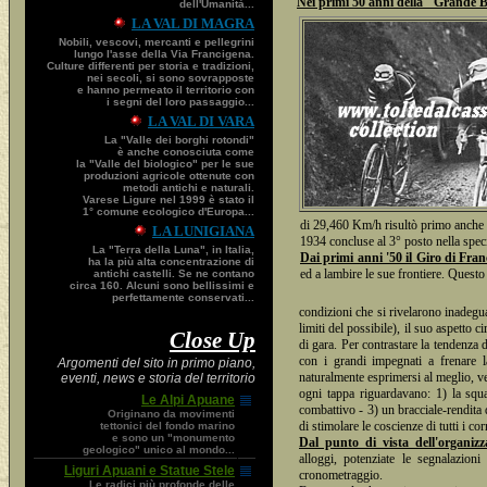
Nei primi 50 anni della "Grande Bou
dell'Umanità...
LA VAL DI MAGRA
Nobili, vescovi, mercanti e pellegrini
lungo l'asse della Via Francigena.
Culture differenti per storia e tradizioni,
nei secoli, si sono sovrapposte
e hanno permeato il territorio con
i segni del loro passaggio...
LA VAL DI VARA
La "Valle dei borghi rotondi"
è anche conosciuta come
la "Valle del biologico" per le sue
produzioni agricole ottenute con
metodi antichi e naturali.
Varese Ligure nel 1999 è stato il
1° comune ecologico d'Europa...
di 29,460 Km/h risultò primo anche ne
LA LUNIGIANA
1934 concluse al 3° posto nella spec
La "Terra della Luna", in Italia,
Dai primi anni '50 il Giro di Fra
ha la più alta concentrazione di
ed a lambire le sue frontiere. Quest
antichi castelli. Se ne contano
circa 160. Alcuni sono bellissimi e
perfettamente conservati...
condizioni che si rivelarono inadegua
limiti del possibile), il suo aspetto 
Close Up
di gara. Per contrastare la tendenza d
con i grandi impegnati a frenare la
Argomenti del sito in primo piano,
naturalmente esprimersi al meglio, ve
eventi, news e storia del territorio
ogni tappa riguardavano: 1) la squad
Le Alpi Apuane
combattivo - 3) un bracciale-rendita 
Originano da movimenti
di stimolare le coscienze di tutti i cor
tettonici del fondo marino
e sono un "monumento
Dal punto di vista dell'organizz
geologico" unico al mondo...
alloggi, potenziate le segnalazion
Liguri Apuani e Statue Stele
cronometraggio.
Le radici più profonde delle