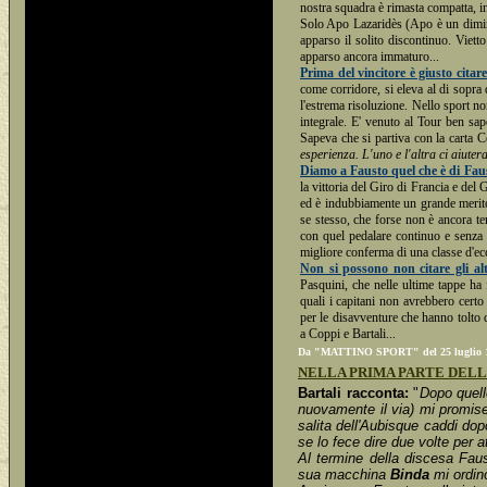
nostra squadra è rimasta compatta, inta
Solo Apo Lazaridès (Apo è un diminu
apparso il solito discontinuo. Viett
apparso ancora immaturo...
Prima del vincitore è giusto citar
come corridore, si eleva al di sopra 
l'estrema risoluzione. Nello sport non
integrale. E' venuto al Tour ben sa
Sapeva che si partiva con la carta Co
esperienza. L'uno e l'altra ci aiuter
Diamo a Fausto quel che è di Fau
la vittoria del Giro di Francia e del 
ed è indubbiamente un grande merito
se stesso, che forse non è ancora te
con quel pedalare continuo e senza s
migliore conferma di una classe d'ec
Non si possono non citare gli altr
Pasquini, che nelle ultime tappe ha
quali i capitani non avrebbero certo
per le disavventure che hanno tolto 
a Coppi e Bartali...
Da "MATTINO SPORT" del 25 luglio 194
NELLA PRIMA PARTE DELL
Bartali racconta:
"
Dopo quell
nuovamente il via) mi promis
salita dell'Aubisque caddi dop
se lo fece dire due volte per 
Al termine della discesa Fau
sua macchina
Binda
mi ordinò