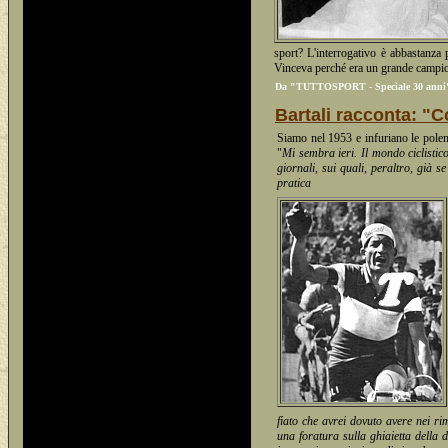
sport? L'interrogativo è abbastanza 
Vinceva perché era un grande campio
Da "TUTTOSPORT - Speciale 30 anni"
Bartali racconta: "C
Siamo nel 1953 e infuriano le polem
"
Mi sembra ieri. Il mondo ciclistic
giornali, sui quali, peraltro, già 
pratica
fiato che avrei dovuto avere nei ri
una foratura sulla ghiaietta della 