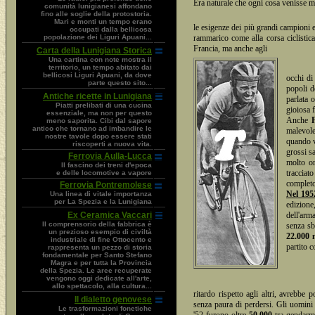
Era naturale che ogni cosa venisse m
comunità lunigianesi affondano
fino alle soglie della protostoria.
Mari e monti un tempo erano
le esigenze dei più grandi campioni e
occupati dalla bellicosa
popolazione dei Liguri Apuani...
rammarico come alla corsa ciclistica
Francia, ma anche agli
Carta della Lunigiana Storica
Una cartina con note mostra il
territorio, un tempo abitato dai
bellicosi Liguri Apuani, da dove
occhi di
parte questo sito...
popoli d
Antiche ricette in Lunigiana
parlata 
Piatti prelibati di una cucina
gioiosa 
essenziale, ma non per questo
Anche
meno saporita. Cibi dal sapore
antico che tornano ad imbandire le
malevole
nostre tavole dopo essere stati
quando ve
riscoperti a nuova vita.
grossi s
Ferrovia Aulla-Lucca
molto on
Il fascino dei treni d'epoca
tracciat
e delle locomotive a vapore
completo
Ferrovia Pontremolese
Nel 195
Una linea di vitale importanza
per La Spezia e la Lunigiana
edizione
Ex Ceramica Vaccari
dell'arm
Il comprensorio della fabbrica è
senza sb
un prezioso esempio di civiltà
22.000 
industriale di fine Ottocento e
partito 
rappresenta un pezzo di storia
fondamentale per Santo Stefano
Magra e per tutta la Provincia
della Spezia. Le aree recuperate
vengono oggi dedicate all'arte,
allo spettacolo, alla cultura...
ritardo rispetto agli altri, avrebb
Il dialetto genovese
senza paura di perdersi. Gli uomini 
Le trasformazioni fonetiche