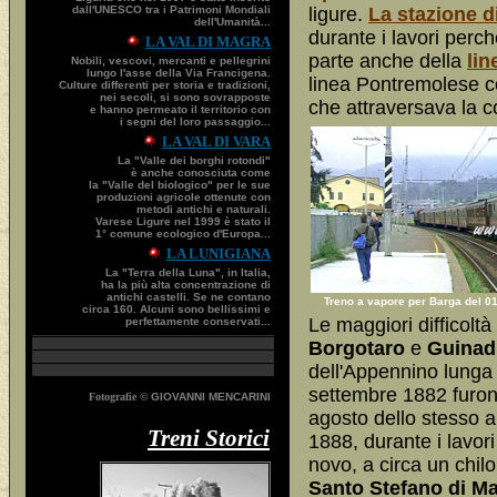
dall'UNESCO tra i Patrimoni Mondiali
ligure.
La stazione d
dell'Umanità...
durante i lavori perch
LA VAL DI MAGRA
parte anche della
lin
Nobili, vescovi, mercanti e pellegrini
lungo l'asse della Via Francigena.
linea Pontremolese con
Culture differenti per storia e tradizioni,
nei secoli, si sono sovrapposte
che attraversava la co
e hanno permeato il territorio con
i segni del loro passaggio...
LA VAL DI VARA
La "Valle dei borghi rotondi"
è anche conosciuta come
la "Valle del biologico" per le sue
produzioni agricole ottenute con
metodi antichi e naturali.
Varese Ligure nel 1999 è stato il
1° comune ecologico d'Europa...
LA LUNIGIANA
La "Terra della Luna", in Italia,
ha la più alta concentrazione di
antichi castelli. Se ne contano
Treno a vapore per Barga del 01-
circa 160. Alcuni sono bellissimi e
Le maggiori difficoltà 
perfettamente conservati...
Borgotaro
e
Guinad
dell'Appennino lunga 7
settembre 1882 furono 
Fotografie ©
GIOVANNI MENCARINI
agosto dello stesso a
Treni Storici
1888, durante i lavori
novo, a circa un chilo
Santo Stefano di M