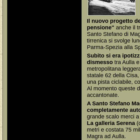
Il nuovo progetto d
pensione"
anche il t
Santo Stefano di Magra
tirrenica si svolge lu
Parma-Spezia alla Sp
Subito si era ipotizz
dismesso
tra Aulla e
metropolitana leggera,
statale 62 della Cisa
una pista ciclabile, 
Al momento queste d
accantonate.
A Santo Stefano Mag
completamente aut
grande scalo merci a 
La galleria Serena
(
metri e costata 75 mi
Magra ad Aulla.