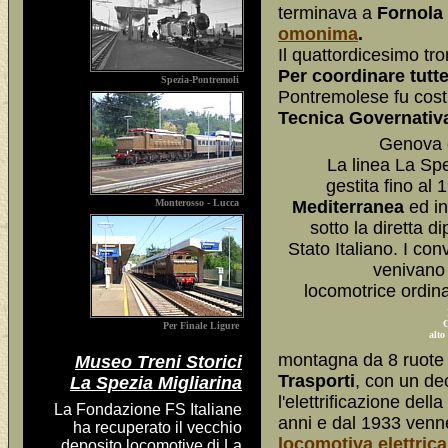
terminava a
Fornola
omonima
.
Il quattordicesimo tr
Per coordinare tutte
Spezia-Pontremoli
Pontremolese fu cost
Tecnica Governativ
Genova 
La linea La Sp
gestita fino al
Monterosso - Lucca
Mediterranea
ed in
sotto la diretta 
Stato Italiano. I conv
venivano 
locomotrice ordina
C
Per Finale Ligure
alto
montagna da 8 ruote 
Museo Treni Storici
Trasporti
, con un de
La Spezia Migliarina
l'elettrificazione dell
La Fondazione FS Italiane
anni e dal 1933 venne
ha recuperato il vecchio
locomotiva elettrica
deposito locomotive di La