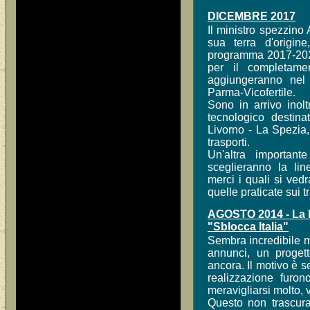
DICEMBRE 2017
Il ministro spezzino
sua terra d'origin
programma 2017-2021
per il completamen
aggiungeranno nel 
Parma-Vicofertile.
Sono in arrivo inol
tecnologico destina
Livorno - La Spezia,
trasporti.
Un'altra important
sceglieranno la lin
merci i quali si vedr
quelle praticate sui tr
AGOSTO 2014 - La P
"Sblocca Italia"
Sembra incredibile m
annunci, un progett
ancora. Il motivo è s
realizzazione furo
meravigliarsi molto, 
Questo non trascurab