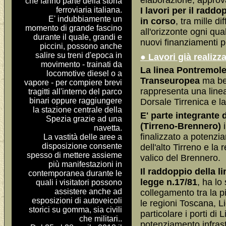
elaborazione, approv
che fanno parte della storia
ferroviaria italiana.
I lavori per il radd
E' indubbiamente un
in corso
, tra mille d
momento di grande fascino
all'orizzonte ogni qua
durante il quale, grandi e
nuovi finanziamenti pe
piccini, possono anche
salire su treni d'epoca in
● Lavori già realizza
movimento - trainati da
La linea Pontremole
locomotive diesel o a
Transeuropea
ma be
vapore - per compiere brevi
rappresenta una linea
tragitti all'interno del parco
binari oppure raggiungere
Dorsale Tirrenica e 
la stazione centrale della
E' parte integrante 
Spezia grazie ad una
(Tirreno-Brennero)
i
navetta.
finalizzato a potenzia
La vastità delle aree a
disposizione consente
dell'alto Tirreno e la 
spesso di mettere assieme
valico del Brennero.
più manifestazioni in
Il raddoppio della l
contemporanea durante le
legge n.17/81
, ha lo
quali i visitatori possono
assistere anche ad
collegamento tra la p
esposizioni di autoveicoli
le regioni Toscana, L
storici su gomma, sia civili
particolare i porti di 
che militari..
potenziamento infrastr