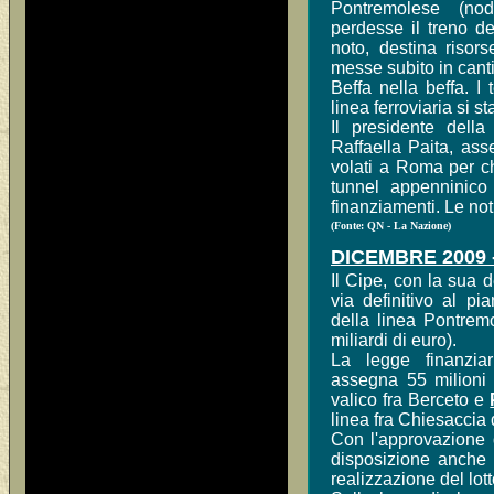
Pontremolese (nod
perdesse il treno de
noto, destina risor
messe subito in canti
Beffa nella beffa. I
linea ferroviaria si s
Il presidente dell
Raffaella Paita, asse
volati a Roma per ch
tunnel appenninic
finanziamenti. Le not
(Fonte: QN - La Nazione)
DICEMBRE 2009 
Il Cipe, con la sua 
via definitivo al p
della linea Pontrem
miliardi di euro).
La legge finanzia
assegna 55 milioni d
valico fra Berceto e
linea fra Chiesaccia 
Con l'approvazione 
disposizione anche i
realizzazione del lot