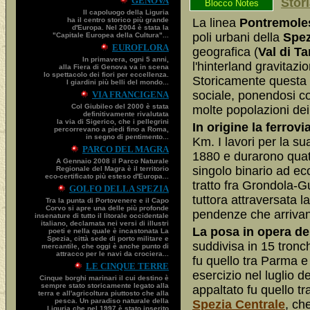
GENOVA
Stori
Blocco Notes
Il capoluogo della Liguria
ha il centro storico più grande
La linea
Pontremole
d'Europa. Nel 2004 è stata la
poli urbani della
Spez
"Capitale Europea della Cultura"...
EUROFLORA
geografica (
Val di Ta
In primavera, ogni 5 anni,
l'hinterland gravitazi
alla Fiera di Genova va in scena
lo spettacolo dei fiori per eccellenza.
Storicamente questa s
I giardini più belli del mondo...
sociale, ponendosi co
VIA FRANCIGENA
Col Giubileo del 2000 è stata
molte popolazioni dei 
definitivamente rivalutata
la via di Sigerico, che i pellegrini
In origine la ferrov
percorrevano a piedi fino a Roma,
in segno di pentimento...
Km. I lavori per la su
PARCO DEL MAGRA
1880 e durarono quatt
A Gennaio 2008 il Parco Naturale
singolo binario ad ec
Regionale del Magra è il territorio
eco-certificato più esteso d'Europa...
tratto fra Grondola-G
GOLFO DELLA SPEZIA
tuttora attraversata l
Tra la punta di Portovenere e il Capo
Corvo si apre una delle più profonde
pendenze che arrivano
insenature di tutto il litorale occidentale
italiano, declamata nei versi di illustri
La posa in opera de
poeti e nella quale è incastonata La
Spezia, città sede di porto militare e
suddivisa in 15 tronc
mercantile, che oggi è anche punto di
attracco per le navi da crociera...
fu quello tra Parma e
LE CINQUE TERRE
esercizio nel luglio d
Cinque borghi marinari il cui destino è
sempre stato storicamente legato alla
appaltato fu quello tr
terra e all'agricoltura piuttosto che alla
pesca. Un paradiso naturale della
Spezia Centrale
, ch
Liguria che nel 1997 è stato inserito