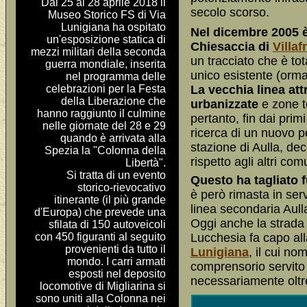
Dal 25 al 28 aprile 2018 il
secolo scorso.
Museo Storico FS di Via
Lunigiana ha ospitato
Nel dicembre 2005 è 
un'esposizione statica di
Chiesaccia di
Villaf
mezzi militari della seconda
un tracciato che è to
guerra mondiale, inserita
unico esistente (orm
nel programma delle
celebrazioni per la Festa
La vecchia linea at
della Liberazione che
urbanizzate
e zone t
hanno raggiunto il culmine
pertanto, fin dai prim
nelle giornate del 28 e 29
ricerca di un nuovo p
quando è arrivata alla
stazione di Aulla, dec
Spezia la "Colonna della
rispetto agli altri co
Libertà".
Si tratta di un evento
Questo ha tagliato f
storico-rievocativo
è però rimasta in serv
itinerante (il più grande
linea secondaria Aull
d'Europa) che prevede una
Oggi anche la strada 
sfilata di 150 autoveicoli
con 450 figuranti al seguito
Lucchesia fa capo a
provenienti da tutto il
Lunigiana
, il cui no
mondo. I carri armati
comprensorio servito 
esposti nel deposito
necessariamente oltre
locomotive di Migliarina si
sono uniti alla Colonna nei