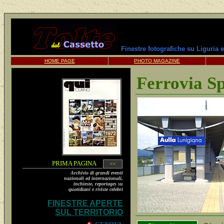
Finestre fotografiche su Liguria 
HOME PAGE
PHOTO MAGAZINE
Ferrovia S
PRIMA PAGINA
<<
Archivio di grandi eventi
nazionali ed internazionali,
inchieste, reportages su
quotidiani e riviste celebri
FINESTRE APERTE
SUL TERRITORIO