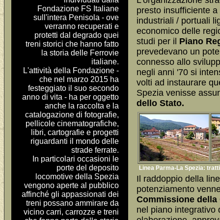
L'organizzazione strad
Fondazione FS Italiane
presto insufficiente a
sull'intera Penisola - ove
industriali / portuali l
verranno recuperati e
economico delle regio
protetti dal degrado quei
studi per il
Piano Reg
treni storici che hanno fatto
prevedevano un pote
la storia delle Ferrovie
connesso allo svilupp
italiane.
L'attività della Fondazione -
negli anni '70 si inten
che nel marzo 2015 ha
volti ad instaurare q
festeggiato il suo secondo
Spezia venisse assunt
anno di vita - ha per oggetto
dello Stato.
anche la raccolta e la
catalogazione di fotografie,
pellicole cinematografiche,
libri, cartografie e progetti
riguardanti il mondo delle
strade ferrate.
In particolari occasioni le
porte del deposito
Linea Parma-La Spezia: tratti
locomotive della Spezia
Il raddoppio della li
vengono aperte al pubblico
potenziamento vennero
affinché gli appassionati dei
Commissione della 
treni possano ammirare da
nel piano integrativo d
vicino carri, carrozze e treni