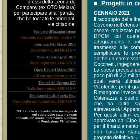
pressi della Leonardo
■ Progetti in c
Company (ex OTO Melara)
per partecipare alla "parata"
GENNAIO 2021
che ha toccato le principali
Il raddoppio della li
vie cittadine.
Governo nell'elenco d
essere realizzate p
Report dell'inaugurazione
DPCM col quale 
Iniziando dal taglio del nastro
adeguamento e pote
Giornata FAI Marzo 2016
trasmesso alle com
Dal binario 1 del Museo
semplificare le pr
Porte Aperte Aprile 2018
anche un commissario
Dalla vaporiera 740-278
Cocchetti, ingegnere
La spesa prevista pe
Open Day del Marzo 2023
poco più di 2,3 miliar
All'entrata del museo
quali verrà ultima
Trenini del Gruppo 835
Vicofertile, per il qu
Sulla locomotiva 685-089
Rimangono invece da 
Treni storici sulla Spezia-Pisa
Osteriazza e quello 
Convoglio con vaporiera 685-089
che, tra l'altro, 
attraverserà l'Appen
NB: Le note a corredo delle immagini di
Per questi ultimi es
cui sopra sono state ricavate
consultando anche informativa pubblica
approvato dal Cipe 
di Fondazione FS Italiane.
per il finanziamento
non saranno stanz
progetto definitivo...