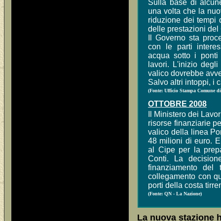
Sulla base di alcun
una volta che la nuo
riduzione dei tempi
delle prestazioni del
Il Governo sta proce
con le parti inter
acqua sotto i ponti
lavori. L'inizio degl
valico dovrebbe avve
Salvo altri intoppi, i
(Fonte: Ufficio Stampa Comune d
OTTOBRE 2008
Il Ministero dei Lavo
risorse finanziarie p
valico della linea P
48 milioni di euro. E
al Cipe per la prep
Conti. La decision
finanziamento del t
collegamento con que
porti della costa tirre
(Fonte: QN - La Nazione)
La nuova stazione h