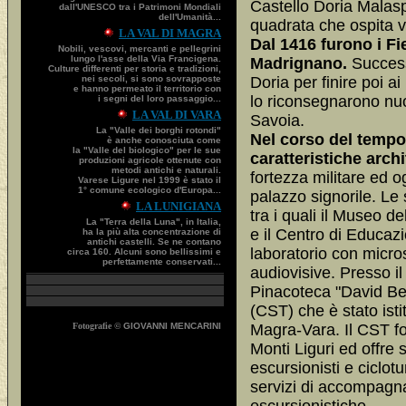
Castello Doria Malas
dall'UNESCO tra i Patrimoni Mondiali
dell'Umanità...
quadrata che ospita var
LA VAL DI MAGRA
Dal 1416 furono i Fi
Nobili, vescovi, mercanti e pellegrini
lungo l'asse della Via Francigena.
Madrignano.
Success
Culture differenti per storia e tradizioni,
nei secoli, si sono sovrapposte
Doria per finire poi a
e hanno permeato il territorio con
lo riconsegnarono nuo
i segni del loro passaggio...
LA VAL DI VARA
Savoia.
La "Valle dei borghi rotondi"
Nel corso del tempo
è anche conosciuta come
la "Valle del biologico" per le sue
caratteristiche arch
produzioni agricole ottenute con
metodi antichi e naturali.
fortezza militare ed 
Varese Ligure nel 1999 è stato il
1° comune ecologico d'Europa...
palazzo signorile. Le
LA LUNIGIANA
tra i quali il Museo de
La "Terra della Luna", in Italia,
e il Centro di Educaz
ha la più alta concentrazione di
antichi castelli. Se ne contano
laboratorio con micros
circa 160. Alcuni sono bellissimi e
perfettamente conservati...
audiovisive. Presso 
Pinacoteca "David Begh
(CST) che è stato ist
Fotografie ©
GIOVANNI MENCARINI
Magra-Vara. Il CST for
Monti Liguri ed offre s
escursionisti e ciclotu
servizi di accompagn