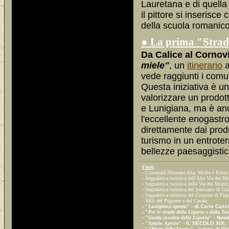
Lauretana e di quella
il pittore si inserisce
della scuola romanico-f
● La prima "Strad
Da Calice al Cornovi
miele"
, un
itinerario
a
vede raggiunti i comu
Questa iniziativa è un
valorizzare un prodott
e Lunigiana, ma è an
l'eccellente enogastro
direttamente dai produ
turismo in un entroterr
bellezze paesaggistic
Fonti
:
- Comunità Montana Alta, Media e Bassa 
- Segnaletica turistica dell'Alta Via dei M
- Segnaletica turistica della Via dei Monti;
- Segnaletica turistica del Santuario di Cer
- Segnaletica turistica del Comune di Pign
Valli del Pignone e del Casale;
-
"
Lunigiana ignota
"
- di Carlo Casel
-
"
Per le strade della Liguria e della To
-
"
Guida insolita della Liguria
"
- Newt
-
"
Spazio Aperto
"
- IL SECOLO XIX;
-
"
Album della Spezia
"
- a cura di Gi