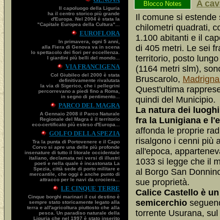
A cav
Blocco Notes
Il capoluogo della Liguria
ha il centro storico più grande
Il comune si estende 
d'Europa. Nel 2004 è stata la
"Capitale Europea della Cultura"...
chilometri quadrati, 
EUROFLORA
1.100 abitanti e il c
In primavera, ogni 5 anni,
di 405 metri. Le sei f
alla Fiera di Genova va in scena
lo spettacolo dei fiori per eccellenza.
territorio, posto lung
I giardini più belli del mondo...
VIA FRANCIGENA
(1164 metri slm), son
Col Giubileo del 2000 è stata
Bruscarolo,
Madrigna
definitivamente rivalutata
la via di Sigerico, che i pellegrini
Quest'ultima rappres
percorrevano a piedi fino a Roma,
in segno di pentimento...
quindi del Municipio.
PARCO DEL MAGRA
La natura dei luoghi 
A Gennaio 2008 il Parco Naturale
fra la Lunigiana e l
Regionale del Magra è il territorio
eco-certificato più esteso d'Europa...
affonda le proprie radi
GOLFO DELLA SPEZIA
risalgono i cenni più a
Tra la punta di Portovenere e il Capo
Corvo si apre una delle più profonde
all'epoca, appartenev
insenature di tutto il litorale occidentale
italiano, declamata nei versi di illustri
1033 si legge che il 
poeti e nella quale è incastonata La
Spezia, città sede di porto militare e
al Borgo San Donnino 
mercantile, che oggi è anche punto di
attracco per le navi da crociera...
sue proprietà.
LE CINQUE TERRE
Calice Castello è u
Cinque borghi marinari il cui destino è
semicerchio
seguendo
sempre stato storicamente legato alla
terra e all'agricoltura piuttosto che alla
torrente Usurana, sul 
pesca. Un paradiso naturale della
Liguria che nel 1997 è stato inserito