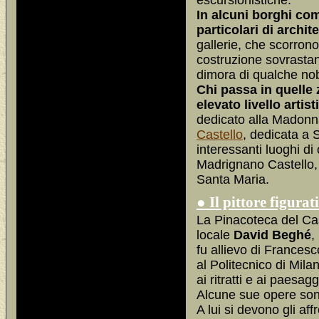
escursionistiche.
In alcuni borghi co
particolari di archit
gallerie, che scorrono
costruzione sovrastant
dimora di qualche nobi
Chi passa in quelle z
elevato livello artist
dedicato alla Madonn
Castello
, dedicata a 
interessanti luoghi di
Madrignano Castello, q
Santa Maria.
● Il pittore figura
La Pinacoteca del Caste
locale
David Beghé
,
fu allievo di Francesc
al Politecnico di Milan
ai ritratti e ai paesagg
Alcune sue opere son
A lui si devono gli af