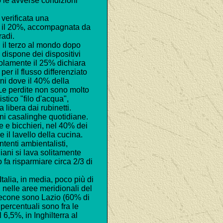
o le avverse condizioni
 verificata una
ca il 20%, accompagnata da
radi.
, il terzo al mondo dopo
 dispone dei dispositivi
solamente il 25% dichiara
er il flusso differenziato
ini dove il 40% della
. Le perdite non sono molto
istico "filo d'acqua",
libera dai rubinetti.
ni casalinghe quotidiane.
e e bicchieri, nel 40% dei
 il lavello della cucina.
tenti ambientalisti,
liani si lava solitamente
fa risparmiare circa 2/3 di
Italia, in media, poco più di
 nelle aree meridionali del
precone sono Lazio (60% di
percentuali sono fra le
6,5%, in Inghilterra al