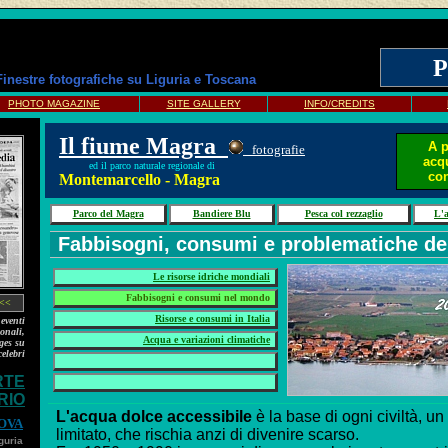
P
Finestre fotografiche su Liguria e Toscana
PHOTO MAGAZINE
SITE GALLERY
INFO/CREDITS
Il fiume Magra
A p
fotografie
acqu
ed il parco naturale regionale di
con
Montemarcello - Magra
Parco del Magra
Bandiere Blu
Pesca col rezzaglio
L'a
Fabbisogni, consumi e problematiche de
Le risorse idriche mondiali
Fabbisogni e consumi nel mondo
<<
Risorse e consumi in Italia
eventi
onali,
Acqua e variazioni climatiche
ages su
celebri
RTE
RIO
L'acqua dolce accessibile
è la base di ogni civiltà, u
OVA
limitato, che rischia anzi di divenire scarso.
guria