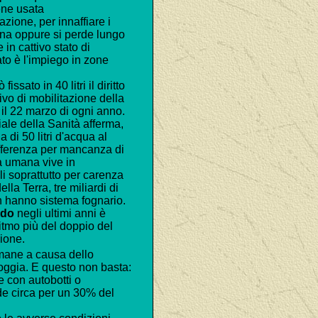
ene usata
azione, per innaffiare i
ina oppure si perde lungo
in cattivo stato di
to è l'impiego in zone
issato in 40 litri il diritto
vo di mobilitazione della
il 22 marzo di ogni anno.
le della Sanità afferma,
a di 50 litri d'acqua al
offerenza per mancanza di
a umana vive in
li soprattutto per carenza
la Terra, tre miliardi di
n hanno sistema fognario.
ndo
negli ultimi anni è
ritmo più del doppio del
zione.
imane a causa dello
poggia. E questo non basta:
le con autobotti o
de circa per un 30% del