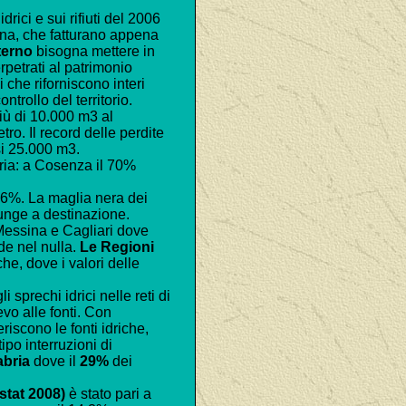
idrici e sui rifiuti del 2006
gna, che fatturano appena
nterno
bisogna mettere in
rpetrati al patrimonio
 che riforniscono interi
ntrollo del territorio.
ù di 10.000 m3 al
tro. Il record delle perdite
i 25.000 m3.
bria: a Cosenza il 70%
66%. La maglia nera dei
iunge a destinazione.
 Messina e Cagliari dove
e nel nulla.
Le Regioni
e, dove i valori delle
 sprechi idrici nelle reti di
evo alle fonti. Con
eriscono le fonti idriche,
ipo interruzioni di
abria
dove il
29%
dei
Istat 2008)
è stato pari a