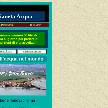
ianeta Acqua
LINKS/MAIL
SITEMAP
ersona minimo 50 litri di
a al giorno per parlare di
dizioni di vita accettabili
cqua è vita
Le riserve idriche
ll'acqua nel mondo
n bene rinnovabile ma