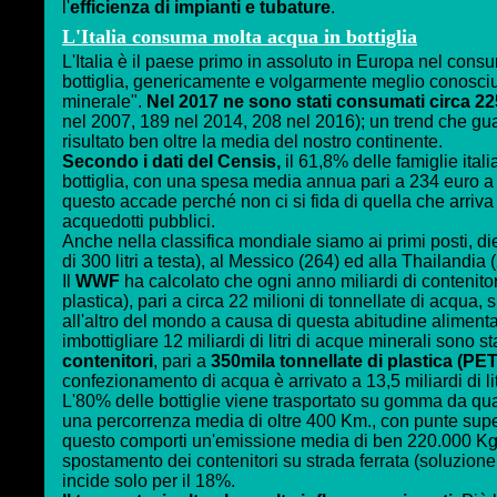
l'
efficienza di impianti e tubature
.
L'Italia consuma molta acqua in bottiglia
L'Italia è il paese primo in assoluto in Europa nel cons
bottiglia, genericamente e volgarmente meglio conosc
minerale".
Nel 2017 ne sono stati consumati circa 225 
nel 2007, 189 nel 2014, 208 nel 2016); un trend che gua
risultato ben oltre la media del nostro continente.
Secondo i dati del Censis,
il 61,8% delle famiglie ital
bottiglia, con una spesa media annua pari a 234 euro a fa
questo accade perché non ci si fida di quella che arriva 
acquedotti pubblici.
Anche nella classifica mondiale siamo ai primi posti, di
di 300 litri a testa), al Messico (264) ed alla Thailandia 
Il
WWF
ha calcolato che ogni anno miliardi di contenito
plastica), pari a circa 22 milioni di tonnellate di acqua
all'altro del mondo a causa di questa abitudine alimentar
imbottigliare 12 miliardi di litri di acque minerali sono sta
contenitori
, pari a
350mila tonnellate di plastica (PE
confezionamento di acqua è arrivato a 13,5 miliardi di lit
L'80% delle bottiglie viene trasportato su gomma da qu
una percorrenza media di oltre 400 Km., con punte super
questo comporti un'emissione media di ben 220.000 Kg.
spostamento dei contenitori su strada ferrata (soluzione
incide solo per il 18%.