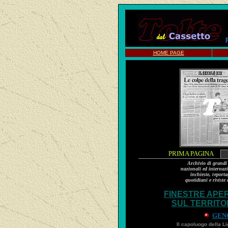
HOME PAGE
PRIMA PAGINA
Archivio di grandi 
nazionali ed internazi
inchieste, report
quotidiani e riviste 
FINESTRE APE
SUL TERRITO
GEN
Il capoluogo della Li