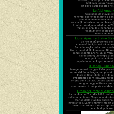
territorio, un tempo abitato da
bellicosi Liguri Apuani
da dove parte questo sito..
Le Alpi Apuan
Originano da moviment
tettonici del fondo marino e son
prevalentemente costituite d
roccia (il notissimo marmo bianco)
I calcari risalgono ad almeno 25
milioni di anni fa e ne fanno u
"monumento geologico
unico al mondo..
Liguri Apuani e Statue Stel
Le radici più profonde dell
comunità lunigianesi affondan
fino alle soglie della protostoria
Mari e monti della Lunigiana Storic
(comprendente anche Val di Vara 
Val di Magra) un tempo eran
occupati dalla bellicos
popolazione dei Liguri Apuani..
Il Canale Lunens
Inaugurato nel maggio 1930, prend
acqua dal fiume Magra, nei pressi d
Isola di Caprigliola, ed è la pi
importante opera idraulica ad us
irriguo della vallata. Le sue spond
vengono oggi utilizzate per l
scorrimento di una pista ciclabile..
Crollo del Ponte di Albian
La mattina dell'8 aprile 2020 crollav
sul letto del fiume Magra una struttur
storica della viabilità spezzina 
lunigianese. La fine annunciata da u
boato assordante e da una grand
nuvola di polvere..