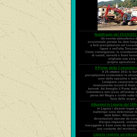
Nubifragio del 25/10/201
Un evento atmosferico d
eccezionale portata ha dato luog
a forti precipitazioni nel Levant
ligure e nell'alta Toscana
Come conseguenza, le esondazion
di canali, torrenti e fiumi hann
originato una vera 
propria apocalisse..
Il Ponte della Colombier
Il 25 ottobre 2011 le fort
precipitazioni scatenatesi in alcun
aree dello spezzino e dell
Lunigiana causarono u
innalzamento record di fiumi 
torrenti. Ad Ameglia il Ponte dell
Colombiera non resse all'ondata d
piena del Magra e crollò sotto l
furia delle acque..
Alluvioni in Liguria dal 189
In Liguria i disastri legati a
maltempo sono determinati d
tanti fattori. Alluvioni 
devastazioni operate da cors
d'acqua impazziti, violent
mareggiate e frane sono da sempr
una costante del territorio..
Liguria regione ad elevat