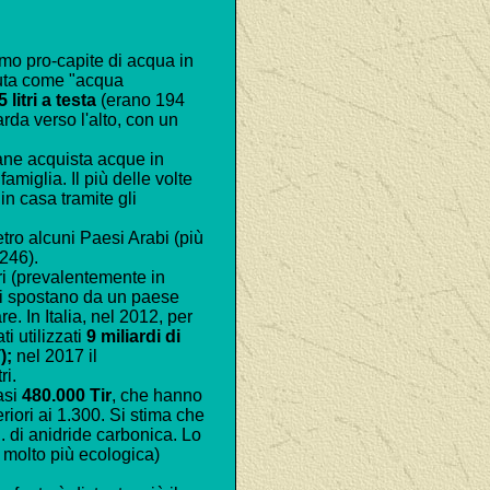
umo pro-capite di acqua in
iuta come "acqua
litri a testa
(erano 194
rda verso l'alto, con un
iane acquista acque in
miglia. Il più delle volte
in casa tramite gli
etro alcuni Paesi Arabi (più
(246).
ri (prevalentemente in
, si spostano da un paese
e. In Italia, nel 2012, per
ti utilizzati
9 miliardi di
T);
nel 2017 il
ri.
asi
480.000 Tir
, che hanno
iori ai 1.300. Si stima che
 di anidride carbonica. Lo
 molto più ecologica)