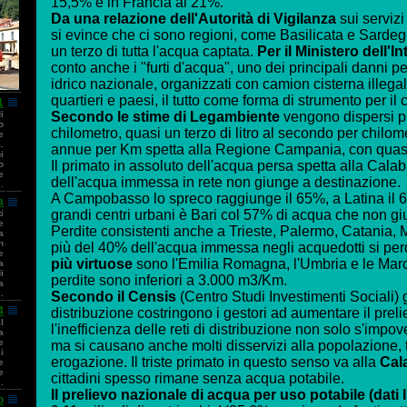
15,5% e in Francia al 21%.
Da una relazione dell'Autorità di Vigilanza
sui servizi 
si evince che ci sono regioni, come Basilicata e Sarde
un terzo di tutta l'acqua captata.
Per il Ministero dell'I
conto anche i "furti d'acqua", uno dei principali danni pe
idrico nazionale, organizzati con camion cisterna illegali
quartieri e paesi, il tutto come forma di strumento per il co
1
i
Secondo le stime di Legambiente
vengono dispersi pi
o
chilometro, quasi un terzo di litro al secondo per chilome
e
.
annue per Km spetta alla Regione Campania, con quas
i
Il primato in assoluto dell'acqua persa spetta alla Cala
o
e
dell'acqua immessa in rete non giunge a destinazione.
.
A Campobasso lo spreco raggiunge il 65%, a Latina il 
a
grandi centri urbani è Bari col 57% di acqua che non g
i
e
Perdite consistenti anche a Trieste, Palermo, Catania,
a
n
più del 40% dell'acqua immessa negli acquedotti si perd
e
più virtuose
sono l'Emilia Romagna, l'Umbria e le March
a
i
perdite sono inferiori a 3.000 m3/Km.
a
.
Secondo il Censis
(Centro Studi Investimenti Sociali) gli
4
distribuzione costringono i gestori ad aumentare il preli
l
l'inefficienza delle reti di distribuzione non solo s'impov
a
e
ma si causano anche molti disservizi alla popolazione, t
i
erogazione. Il triste primato in questo senso va alla
Cal
e
e
cittadini spesso rimane senza acqua potabile.
.
Il prelievo nazionale di acqua per uso potabile (dati 
o