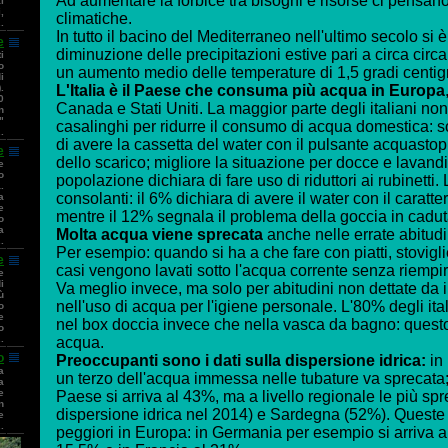
Ad aumentare la forbice tra bisogni e risorse ci pensan
i
,
climatiche.
.
In tutto il bacino del Mediterraneo nell'ultimo secolo si è
e
diminuzione delle precipitazioni estive pari a circa cir
i
o
un aumento medio delle temperature di 1,5 gradi centig
i
.
L'Italia è il Paese che consuma più acqua in Europa
0
Canada e Stati Uniti. La maggior parte degli italiani non
n
"
casalinghi per ridurre il consumo di acqua domestica: 
.
di avere la cassetta del water con il pulsante acquastop p
e
dello scarico; migliore la situazione per docce e lavand
e
o
popolazione dichiara di fare uso di riduttori ai rubinetti
.
consolanti: il 6% dichiara di avere il water con il caratter
a
e
mentre il 12% segnala il problema della goccia in caduta 
o
a
Molta acqua viene sprecata
anche nelle errate abitudi
.
Per esempio: quando si ha a che fare con piatti, stovigli
e
casi vengono lavati sotto l'acqua corrente senza riempire
e
i
Va meglio invece, ma solo per abitudini non dettate da in
ù
nell'uso di acqua per l'igiene personale. L'80% degli ita
o
e
nel box doccia invece che nella vasca da bagno: questo 
o
.
acqua.
o
Preoccupanti sono i dati sulla dispersione idrica:
in 
a
un terzo dell'acqua immessa nelle tubature va sprecata;
a
e
Paese si arriva al 43%, ma a livello regionale le più s
n
dispersione idrica nel 2014) e Sardegna (52%). Queste 
e
.
peggiori in Europa: in Germania per esempio si arriva al 