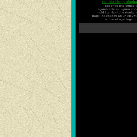
rischio idrogeologic
Secondo uno studio d
Legambiente in Liguria son
molti i territori che risultan
fragili ed esposti ad un elevat
rischio idrogeologico..