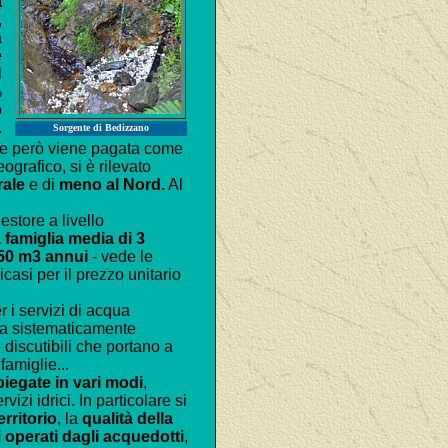
a
,
a
e
l
%
o
.
Sorgente di Bedizzano
ale però viene pagata come
ografico, si è rilevato
rale
e di
meno al Nord.
Al
store a livello
 famiglia media di 3
50 m3 annui
- vede le
casi per il prezzo unitario
r i servizi di acqua
ita sistematicamente
e discutibili che portano a
famiglie...
piegate in vari modi
,
vizi idrici. In particolare si
erritorio
, la
qualità della
 operati dagli acquedotti
,