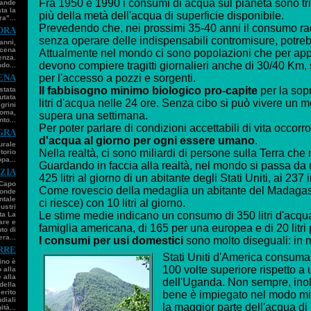
Fra 1950 e 1990 i consumi di acqua sul pianeta sono trip
rande
ta la
più della metà dell'acqua di superficie disponibile.
a"...
Prevedendo che, nei prossimi 35-40 anni il consumo radd
ORA
senza operare delle indispensabili contromisure, potreb
anni,
scena
Attualmente nel mondo ci sono popolazioni che per app
enza.
devono compiere tragitti giornalieri anche di 30/40 Km, 
ndo...
ENA
per l'accesso a pozzi e sorgenti.
Il fabbisogno minimo biologico pro-capite
per la sop
stata
utata
litri d'acqua nelle 24 ore. Senza cibo si può vivere un
egrini
Roma,
supera una settimana.
to...
Per poter parlare di condizioni accettabili di vita occor
GRA
d'acqua al giorno per ogni essere umano
.
urale
Nella realtà, ci sono miliardi di persone sulla Terra che
torio
pa...
Guardando in faccia alla realtà, nel mondo si passa da 
ZIA
425 litri al giorno di un abitante degli Stati Uniti, ai 237 i
 Capo
Come rovescio della medaglia un abitante del Madagas
fonde
entale
ci riesce) con 10 litri al giorno.
lustri
Le stime medie indicano un consumo di 350 litri d'acqu
ta La
are e
famiglia americana, di 165 per una europea e di 20 litri 
to di
ra...
I consumi per usi domestici
sono molto diseguali: in 
RRE
Stati Uniti d'America consuma
ino è
100 volte superiore rispetto a 
 alla
e alla
dell'Uganda. Non sempre, inol
della
erito
bene è impiegato nel modo migl
diali
la maggior parte dell'acqua di
tà...