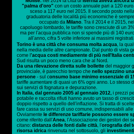
Molise:
nel 2014 la città di
Isernia aveva ancora l
"palma d'oro"
con un costo annuale pari a 120 euro
sceso a 117 euro nel 2015. Il secondo posto nell
graduatoria delle località più economiche è sempr
occupato da
Milano
. Tra il 2014 e il 2015, ne
capoluogo lombardo, le tariffe sono cresciute di un 3
ma per l'acqua pubblica non si spende più di 140 eur
all'anno, cifra 5 volte inferiore ai massimi registrati
Torino è una città che consuma molta acqua
, la qu
nella media delle altre campionate. Dal punto di vista ge
come l
'acqua costi mediamente di più nell'Italia cent
Sud risulta un poco meno cara che al Nord.
Da una rilevazione diretta sulle bollette
del maggior ge
provinciale, è parecchio tempo che
nello spezzino una
persone
- sul c
onsumo base minimo essenziale di 1
tariffe aumentare di quasi un 6% ogni anno.
Lo stesso di
sui servizi di fognatura e depurazione.
In Italia, dal gennaio 2005 al gennaio 2012,
i prezzi pe
potabile e raccolta rifiuti hanno avuto un tasso di cresc
doppio rispetto a quello dell'inflazione. Si tratta di scelt
fare cassa su servizi di uso comune, indispensabili alle 
Ovviamente
le differenze tariffarie possono essere s
come riferito dall'
Anea
, l'Associazione dei gestori dei ser
citano:
distanza delle fonti dalle città
, l'
orografia del t
risorsa idrica
rinvenuta nel sottosuolo, gli
investimenti