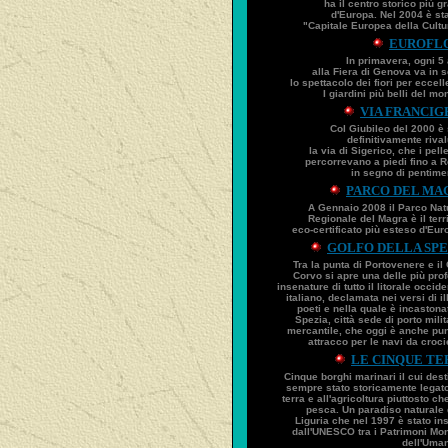
ha il centro storico più g
d'Europa. Nel 2004 è sta
"Capitale Europea della Cultur
EUROFL
In primavera, ogni 5 
alla Fiera di Genova va in 
lo spettacolo dei fiori per eccell
I giardini più belli del mo
VIA FRANCIG
Col Giubileo del 2000 è 
definitivamente rival
la via di Sigerico, che i pell
percorrevano a piedi fino a 
in segno di pentimen
PARCO DEL MA
A Gennaio 2008 il Parco Nat
Regionale del Magra è il terri
eco-certificato più esteso d'Euro
GOLFO DELLA SPE
Tra la punta di Portovenere e il
Corvo si apre una delle più pro
insenature di tutto il litorale occid
italiano, declamata nei versi di il
poeti e nella quale è incastona
Spezia, città sede di porto milit
mercantile, che oggi è anche pun
attracco per le navi da crocie
LE CINQUE TE
Cinque borghi marinari il cui dest
sempre stato storicamente legato
terra e all'agricoltura piuttosto ch
pesca. Un paradiso naturale 
Liguria che nel 1997 è stato ins
dall'UNESCO tra i Patrimoni Mon
dell'Umani