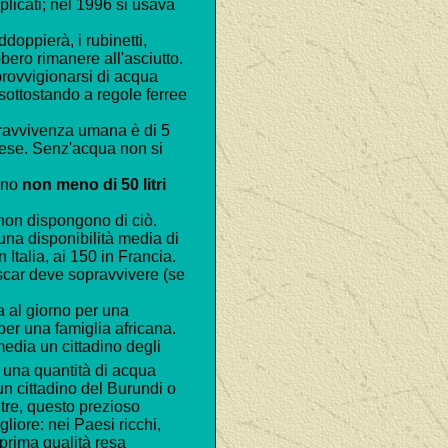
licati; nel 1996 si usava
oppierà, i rubinetti,
bero rimanere all'asciutto.
rovvigionarsi di acqua
sottostando a regole ferree
ravvivenza umana è di 5
 mese. Senz'acqua non si
rono
non meno di 50 litri
 non dispongono di ciò.
una disponibilità media di
n Italia, ai 150 in Francia.
car deve sopravvivere (se
a al giorno per una
per una famiglia africana.
media un cittadino degli
 una quantità di acqua
un cittadino del Burundi o
tre, questo prezioso
iore: nei Paesi ricchi,
 prima qualità resa