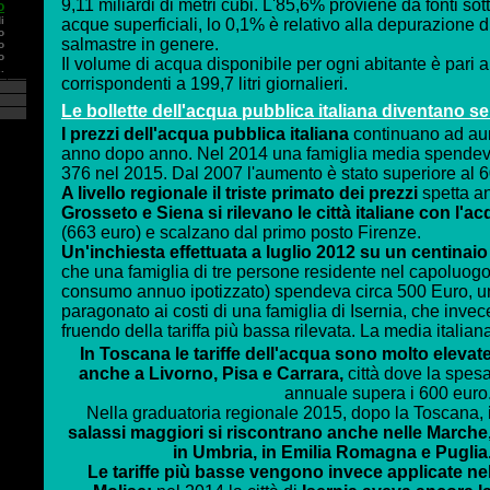
9,11 miliardi di metri cubi. L'85,6% proviene da fonti so
o
i
acque superficiali, lo 0,1% è relativo alla depurazione 
o
salmastre in genere.
o
o
Il volume di acqua disponibile per ogni abitante è pari 
.
corrispondenti a 199,7 litri giornalieri.
Le bollette dell'acqua pubblica italiana diventano se
I prezzi dell'acqua pubblica italiana
continuano ad au
anno dopo anno. Nel 2014 una famiglia media spendeva
376 nel 2015. Dal 2007 l'aumento è stato superiore al 
A livello regionale il triste primato dei prezzi
spetta a
Grosseto e Siena si rilevano le città italiane con l'a
(663 euro) e scalzano dal primo posto Firenze.
Un'inchiesta effettuata a luglio 2012 su un centinaio d
che una famiglia di tre persone residente nel capoluogo
consumo annuo ipotizzato) spendeva circa 500 Euro, un
paragonato ai costi di una famiglia di Isernia, che inv
fruendo della tariffa più bassa rilevata. La media italian
In Toscana le tariffe dell'acqua sono molto elevat
anche a Livorno, Pisa e Carrara,
città dove la spes
annuale supera i 600 euro
Nella graduatoria regionale 2015, dopo la Toscana,
salassi maggiori si riscontrano anche nelle Marche
in Umbria, in Emilia Romagna e Puglia
Le tariffe più basse vengono invece applicate ne