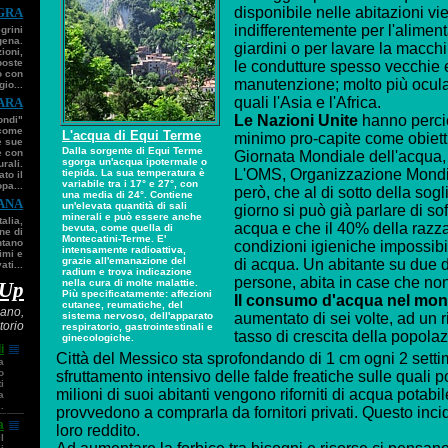
disponibile nelle abitazioni vi
AGRA
indifferentemente per l'aliment
grini
gena.
giardini o per lavare la macch
zioni,
poste
le condutture spesso vecchie e 
o con
manutenzione; molto più ocula
io...
quali l'Asia e l'Africa.
VARA
Le Nazioni Unite
hanno perciò f
ondi"
 come
L'acqua di Equi Terme
minimo pro-capite come obietti
e sue
Dalla sorgente di Equi Terme
e con
Giornata Mondiale dell'acqua, 
sgorga un'acqua ipotermale o
rali.
L'OMS, Organizzazione Mondia
tiepida. La sua temperatura è
to il
variabile tra i 17° e 27°, con
pa...
però, che al di sotto della sogli
una media di 24°. Contiene
ANA
un'elevata quantità di sali
giorno si può già parlare di s
minerali e può essere anche
talia,
acqua e che il 40% della razz
bevuta, come quella di
ne di
Montecatini-Terme. E'
ntano
condizioni igieniche impossibi
intensamente radioattiva,
imi e
grazie all'emanazione del
di acqua. Un abitante su due del
ti...
radium e trova indicazione
persone, abita in case che no
nella cura di molte malattie.
 Up
Più specificatamente: affezioni
Il consumo d'acqua nel mo
cutanee, reumatiche, del
iano,
sistema nervoso, dell'apparato
aumentato di sei volte, ad un 
torio
respiratorio, gastrointestinali e
tasso di crescita della popola
ginecologiche.
i
Città del Messico sta sprofondando di 1 cm ogni 2 sett
a
o
sfruttamento intensivo delle falde freatiche sulle quali 
i
milioni di suoi abitanti vengono riforniti di acqua potabi
a
.
provvedono a comprarla da fornitori privati. Questo inci
a
loro reddito.
l