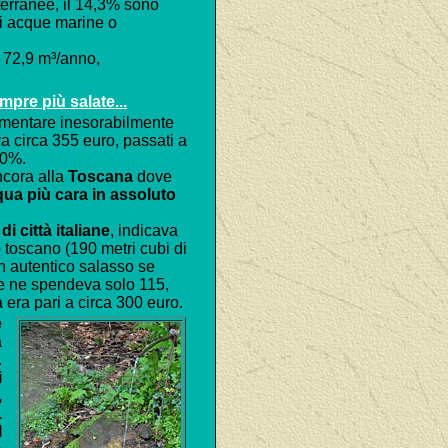
tterranee, il 14,3% sono
di acque marine o
a 72,9 m³/anno,
mpre più salate...
mentare inesorabilmente
 circa 355 euro, passati a
60%.
ncora alla
Toscana
dove
cqua più cara in assoluto
i città italiane
, indicava
 toscano (190 metri cubi di
 autentico salasso se
ece ne spendeva solo 115,
a era pari a circa 300 euro.
e
a
.
i
,
.
l