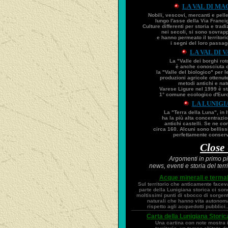
LA VAL DI M
Nobili, vescovi, mercanti e pelle
lungo l'asse della Via Franci
Culture differenti per storia e tradi
nei secoli, si sono sovrap
e hanno permeato il territori
i segni del loro passagg
LA VAL DI 
La "Valle dei borghi rot
è anche conosciuta
la "Valle del biologico" per l
produzioni agricole ottenut
metodi antichi e natu
Varese Ligure nel 1999 è sta
1° comune ecologico d'Euro
LA LUNIGI
La "Terra della Luna", in I
ha la più alta concentrazio
antichi castelli. Se ne co
circa 160. Alcuni sono belliss
perfettamente conserva
Close
Argomenti in primo p
news, eventi e storia del terri
Acque minerali e termal
Sul territorio che anticamente facev
parte della Lunigiana storica ci son
moltissimi punti di sbocco di sorgent
naturali che hanno vita autonom
rispetto agli acquedotti pubblici..
Carta della Lunigiana Storic
Una cartina con note mostra i