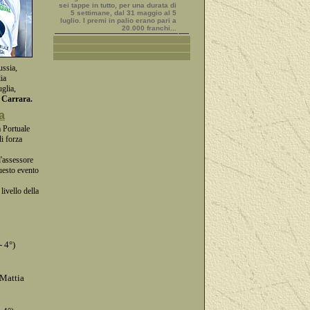
sei tappe in tutto, per una durata di
5 settimane, dal 31 maggio al 5
luglio. I premi in palio erano pari a
20.000 franchi...
ussia,
ia
glia,
 Carrara.
a
à Portuale
i forza
l'assessore
questo evento
livello della
- 4°)
 Mattia