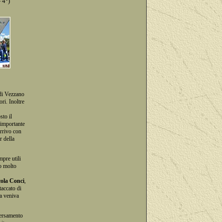
 4°)
 di Vezzano
ri. Inoltre
sto il
 importante
arrivo con
r della
mpre utili
so molto
cola Conci
,
taccato di
za veniva
versamento