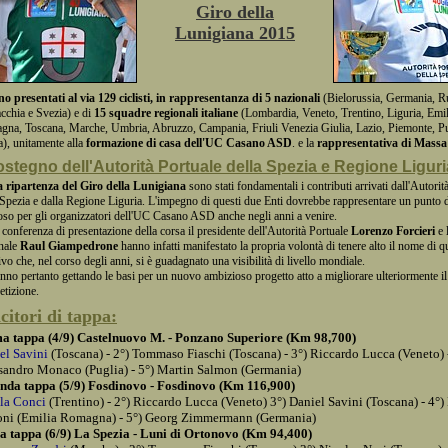
Giro della
Lunigiana 2015
no presentati al via 129 ciclisti, in rappresentanza di 5 nazionali
(Bielorussia, Germania, R
cchia e Svezia) e di
15 squadre regionali italiane
(Lombardia, Veneto, Trentino, Liguria, Emil
na, Toscana, Marche, Umbria, Abruzzo, Campania, Friuli Venezia Giulia, Lazio, Piemonte, Pu
ia), unitamente alla
formazione di casa dell'UC Casano ASD
. e la
rappresentativa di Massa
sostegno dell'Autorità Portuale della Spezia e Regione Liguri
a ripartenza
del Giro della Lunigiana
sono stati fondamentali i contributi arrivati dall'Autorit
 Spezia e dalla Regione Liguria. L'impegno di questi due Enti dovrebbe rappresentare un punto d
oso per gli organizzatori dell'UC Casano ASD anche negli anni a venire.
 conferenza di presentazione della corsa il presidente dell'Autorità Portuale
Lorenzo Forcieri
e 
nale
Raul Giampedrone
hanno infatti manifestato la propria volontà di tenere alto il nome di 
ivo che, nel corso degli anni, si è guadagnato una visibilità di livello mondiale.
anno pertanto gettando le basi per un nuovo ambizioso progetto atto a migliorare ulteriormente il 
tizione.
citori di tappa:
a tappa (4/9) Castelnuovo M. - Ponzano Superiore (Km 98,700)
el Savini
(Toscana) - 2°) Tommaso Fiaschi (Toscana) - 3°) Riccardo Lucca (Veneto) 
sandro Monaco (Puglia) - 5°) Martin Salmon (Germania)
nda tappa (5/9) Fosdinovo - Fosdinovo (Km 116,900)
la Conci
(Trentino) - 2°) Riccardo Lucca (Veneto) 3°) Daniel Savini (Toscana) - 4°)
ni (Emilia Romagna) - 5°) Georg Zimmermann (Germania)
a tappa (6/9) La Spezia - Luni di Ortonovo (Km 94,400)