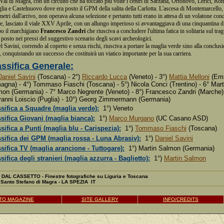
 Val di Magra, con un circuito che ha toccato più volte i centri di Sarzana, Ortonovo, Lerici, Rom
ia e Castelnuovo dove era posto il GPM della salita della Carlotta. L'ascesa di Montemarcello,
metri dall'arrivo, non operava alcuna selezione e pertanto tutti erano in attesa di un volatone con
e, lasciato il viale XXV Aprile, con un allungo imperioso si avvantaggiava di una cinquantina di
o il marchigiano
Francesco Zandri
che riusciva a concludere l'ultima fatica in solitaria sul tra
 posto nei pressi del suggestivo scenario degli scavi archeologici.
l Savini, correndo al coperto e senza rischi, riusciva a portare la maglia verde sino alla conclusi
, conquistando un successo che costituirà un viatico importante per la sua carriera.
assifica Generale:
Daniel Savini
(Toscana) - 2°)
Riccardo Lucca
(Veneto) - 3°)
Mattia Melloni
(Emi
gna) - 4°) Tommaso Fiaschi (Toscana) - 5°) Nicola Conci (Trentino) - 6° Mart
on (Germania) - 7° Marco Negrente (Veneto) - 8°) Francesco Zandri (Marche) 
anni Loiscio (Puglia) - 10°) Georg Zimmermann (Germania)
sifica a Squadre (maglia verde):
1°) Veneto
sifica Giovani (maglia bianca):
1°)
Marco Murgano
(UC Casano ASD)
sifica a Punti (maglia blu - Carispezia):
1°)
Tommaso Fiaschi
(Toscana)
ssifica dei GPM (maglia rossa - Luna Abrasiv):
1°)
Daniel Savini
sifica TV (maglia arancione - Tuttogare):
1°) Martin Salmon (Germania)
sifica degli stranieri (maglia azzurra - Baglietto):
1°)
Martin Salmon
DAL CASSETTO - Finestre fotografiche su Liguria e Toscana
Santo Stefano di Magra - LA SPEZIA IT
TO MAGAZINE
SITE GALLERY
INFO/CREDITS