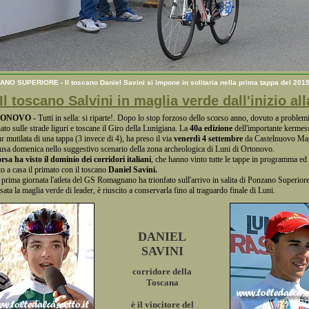
NO SUPERIORE - Il toscano Daniel Savini si impone in solitaria nella prima tappa del 201
l toscano Salvini in maglia verde dall'inizio all
ONOVO -
Tutti in sella: si riparte!. Dopo lo stop forzoso dello scorso anno, dovuto a problem
nato sulle strade liguri e toscane il Giro della Lunigiana. La
40a edizione
dell'importante kermesse
r mutilata di una tappa (3 invece di 4), ha preso il via
venerdì 4 settembre
da Castelnuovo Mag
usa domenica nello suggestivo scenario della zona archeologica di Luni di Ortonovo.
rsa ha visto il dominio dei corridori italiani
, che hanno vinto tutte le tappe in programma e
to a casa il primato con il toscano
Daniel Savini.
 prima giornata l'atleta del GS Romagnano ha trionfato sull'arrivo in salita di Ponzano Superiore
sata la maglia verde di leader, è riuscito a conservarla fino al traguardo finale di Luni.
DANIEL
SAVINI
corridore della
Toscana
è il vincitore del