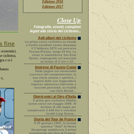
Edizione 2016
Edizione 2017
Close Up
Fotografie, eventi, campioni
legati alla storia del ciclismo...
5
Agli albori del ciclismo
La prima corsa ciclistica su strada
a fine
a livello mondiale venne disputata
il 2 febbraio 1870 sul percorso
i economici,
Firenze-Pistoia, lungo 33 Km. La
vinse lo statunitense Van Este
 ciclistica,
Rymer, impiegando sul tracciato
ra e si è
un tempo di 2 ore e 12'...
Imprese di Fausto Coppi
d hanno
Tante pagine sui memorabili
successi del campionissimo, la
 e,
sua storia umana e sportiva, i
segreti delle sue leggendarie
imprese attraverso interviste e
racconti personali, la rivalità
con Gino Bartali...
Giorni epici al Giro d'Italia
Il primo giro ciclistico d'Itallia
venne corso nel maggio 1909. Al
termine di otto tappe per
complessivi 2.448 Km il vincitore
risultò Luigi Ganna...
Storia del Tour de France
Il 25 gennaio 1903, la testata
sportiva "
Auto
" di Henry
Desgrange pubblicava il primo
regolamento del Giro di Francia: