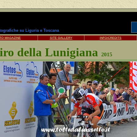
otografiche su Liguria e Toscana
TO MAGAZINE
SITE GALLERY
INFO/CREDITS
iro della Lunigiana
2015