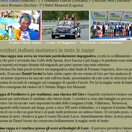
cesco Zandri
(Marche) - 2°) Tommaso Fiaschi (Toscana) 3°) Nicolas Nesi (Toscana) -
cesco Romano (Sicilia) - 5°) Nabil Maarouf (Liguria)
Il tedesco Martin Salmon - Le miss sul Maggiolone - Podio finale a Luni di Ortonovo
orridori italiani mattatori in tutte le tappe
rima tappa non aveva un tracciato particolarmente impegnativo,
eccetto lo scollinamento
e che però è avvenuto lato Golfo della Spezia, dove l'ascesa è più lunga e le pendenze sono mino
a asperità era troppo distante dal traguardo per poter operare una netta selezione.
fferenza l'ha fatta perciò la breve ma impegnativa salita finale di Ponzano Superiore, dove era po
ardo. Il toscano
Daniel Savini
ha fatto subito capire che era venuto al Giro per fare qualcosa di
 un'azione imperiosa ha staccato tutti sull'erta finale, presentandosi da solo sotto lo striscione d'
entina di secondi di vantaggio sul compagno di squadra Fiaschi. Per lui la maglia verde di leade
ifica consegnata dal sindaco di S.Stefano Magra Juri Mazzanti.
ppa di Fosdinovo è, per tradizione, una classica del Giro
e l'asperità conclusiva fornisce se
azioni per individuare il candidato alla vittoria finale. I corridori si sono dati battaglia su percor
stivo che ha toccato varie importanti località della Lunigiana (Aulla, Villafranca, Terrarossa).
raguardo della frazione più lunga, posto a circa 500 metri d'altitudine, si è imposto il trentino
Ni
leta di cui si dice un gran bene e al quale molti predicono un radioso futuro. Al secondo posto, s
entina di metri, chiudeva la gara il veneto Riccardo Lucca. Immediatamente dietro, la terza piaz
istata da Daniel Savini che conservava brillantemente la maglia verde di leader.
ima tappa si è conclusa presso gli scavi archeologici di Luni
- Il percorso prevedeva l'attra