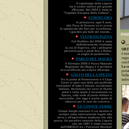
Il capoluogo della Liguria
ha il centro storico più grande
d'Europa. Nel 2004 è stata la
"Capitale Europea della Cultura"...
EUROFLORA
In primavera, ogni 5 anni,
alla Fiera di Genova va in scena
lo spettacolo dei fiori per eccellenza.
I giardini più belli del mondo...
PONZA
VIA FRANCIGENA
I
Col Giubileo del 2000 è stata
definitivamente rivalutata
la via di Sigerico, che i pellegrini
ORT
percorrevano a piedi fino a Roma,
è tor
in segno di pentimento...
seppu
PARCO DEL MAGRA
concl
A Gennaio 2008 il Parco Naturale
La co
Regionale del Magra è il territorio
eco-certificato più esteso d'Europa...
porta
GOLFO DELLA SPEZIA
Nella
indos
Tra la punta di Portovenere e il Capo
Corvo si apre una delle più profonde
insenature di tutto il litorale occidentale
italiano, declamata nei versi di illustri
poeti e nella quale è incastonata La
Spezia, città sede di porto militare e
mercantile, che oggi è anche punto di
attracco per le navi da crociera...
LE CINQUE TERRE
Cinque borghi marinari il cui destino è
sempre stato storicamente legato alla
terra e all'agricoltura piuttosto che alla
pesca. Un paradiso naturale della Liguria
che nel 1997 è stato inserito
dall'UNESCO tra i Patrimoni Mondiali