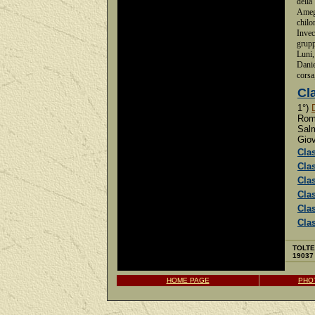
della
Amegl
chilo
Invec
grupp
Luni,
Danie
corsa
Cl
1°)
Roma
Salm
Giov
Clas
Clas
Clas
Cla
Clas
Clas
TOLTE 
19037 
HOME PAGE
PHO