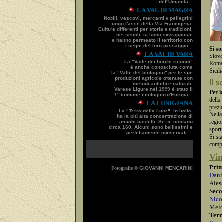
dell'Umanità...
LA VAL DI MAGRA
Nobili, vescovi, mercanti e pellegrini
lungo l'asse della Via Francigena.
Culture differenti per storia e tradizioni,
nei secoli, si sono sovrapposte
e hanno permeato il territorio con
i segni del loro passaggio...
Si so
LA VAL DI VARA
Slova
La "Valle dei borghi rotondi"
Romag
è anche conosciuta come
Sicil
la "Valle del biologico" per le sue
produzioni agricole ottenute con
Il 
metodi antichi e naturali.
Varese Ligure nel 1999 è stato il
Per l
1° comune ecologico d'Europa...
della
LA LUNIGIANA
prezi
La "Terra della Luna", in Italia,
Nella
ha la più alta concentrazione di
regio
antichi castelli. Se ne contano
circa 160. Alcuni sono bellissimi e
sport
perfettamente conservati...
Si st
compe
Vin
Prim
Fotografie ©
GIOVANNI MENCARINI
Dani
Ales
Seco
Nico
Melo
Terz