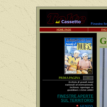
Finestre f
HOME PAGE
PHO
G
PRIMA PAGINA
<<
Archivio di grandi eventi
nazionali ed internazionali,
inchieste, reportages su
quotidiani e riviste celebri
FINESTRE APERTE
SUL TERRITORIO
GENOVA