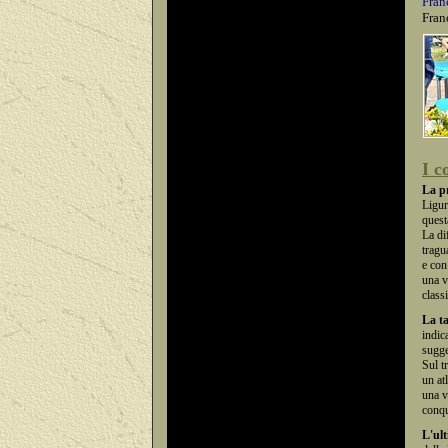
Fran
Fran
I c
La p
Ligur
quest
La di
tragu
e con
una v
class
La ta
indic
sugge
Sul t
un at
una v
conqu
L'ult