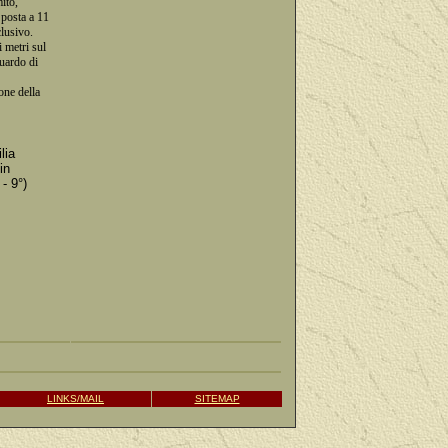
ito,
 posta a 11
clusivo.
 metri sul
guardo di
one della
lia
in
- 9°)
LINKS/MAIL
SITEMAP