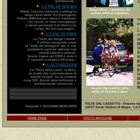
dell'Umanità...
A
LA VAL DI MAGRA
Diego Ulissi, campione del
Nobili, vescovi, mercanti e pellegrini
mondo 2006 di categoria
lungo l'asse della Via Francigena.
Culture differenti per storia e tradizioni,
ra
nei secoli, si sono sovrapposte
le
e hanno permeato il territorio con
i segni del loro passaggio...
LA VAL DI VARA
V
La "Valle dei borghi rotondi"
M
è anche conosciuta come
D
la "Valle del biologico" per le sue
M
produzioni agricole ottenute con
S
metodi antichi e naturali.
Varese Ligure nel 1999 è stato il
M
1° comune ecologico d'Europa...
E
LA LUNIGIANA
M
E
La "Terra della Luna", in Italia,
ha la più alta concentrazione di
M
antichi castelli. Se ne contano
D
circa 160. Alcuni sono bellissimi e
M
perfettamente conservati...
R
Guasto meccanico sulla
salita di Vezzano Ligure
TOLTE DAL CASSETTO - Finestre fot
Fotografie ©
GIOVANNI MENCARINI
19037 Santo Stefano di Magra - LA
HOME PAGE
PHOTO MAGAZINE