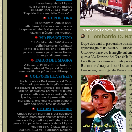
Il capoluogo della Liguria
ha il centro storico più grande
d'Europa. Nel 2004 è stata la
"Capitale Europea della Cultura"...
EUROFLORA
In primavera, ogni 5 anni,
alla Fiera di Genova va in scena
lo spettacolo dei fiori per eccellenza.
TAPPA DI FOSDINOVO - dirittura fina
I giardini più belli del mondo...
Il lombardo D. Rat
VIA FRANCIGENA
Col Giubileo del 2000 è stata
Dopo due anni di predominio stranier
definitivamente rivalutata
appannaggio di un italiano. Il lomb
la via di Sigerico, che i pellegrini
percorrevano a piedi fino a Roma,
Ortonovo, ha avuto la meglio sul
ca
in segno di pentimento...
questa 32a Edizione del Giro della L
PARCO DEL MAGRA
La lotta per la vittoria è iniziata g
A Gennaio 2008 il Parco Naturale
Ratto,
che al traguardo si è lasciato 
Regionale del Magra è il territorio
Fosdinovo, costringendo Ratto al sec
eco-certificato più esteso d'Europa...
u
GOLFO DELLA SPEZIA
N
Tra la punta di Portovenere e il Capo
Corvo si apre una delle più profonde
s
insenature di tutto il litorale occidentale
s
italiano, declamata nei versi di illustri
ve
poeti e nella quale è incastonata La
Spezia, città sede di porto militare e
S
mercantile, che oggi è anche punto di
N
attracco per le navi da crociera...
B
LE CINQUE TERRE
A
Cinque borghi marinari il cui destino è
L
sempre stato storicamente legato alla
C
terra e all'agricoltura piuttosto che alla
pesca. Un paradiso naturale della Liguria
d
che nel 1997 è stato inserito
n
dall'UNESCO tra i Patrimoni Mondiali