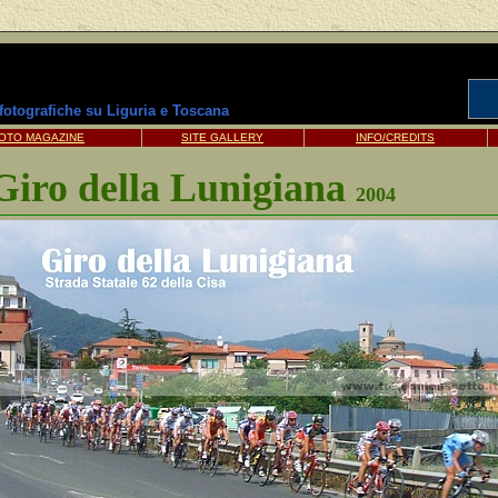
 fotografiche su Liguria e Toscana
OTO MAGAZINE
SITE GALLERY
INFO/CREDITS
Giro della Lunigiana
2004