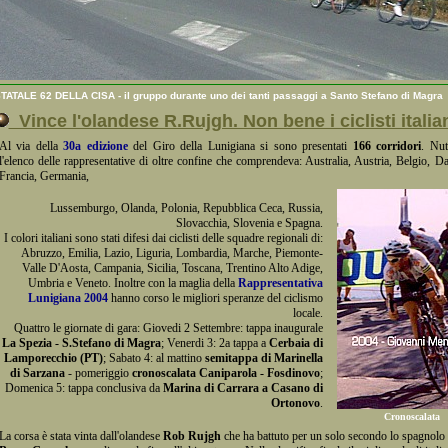
TATALE 62 DELLA CISA - il gruppo durante uno dei tanti passaggi a Santo Stefano di Magra
Vince l'olandese R.Rujgh. Non bene i ciclisti italia
Al via della
30a edizione
del Giro della Lunigiana si sono presentati
166 corridori
. Nut
l'elenco delle rappresentative di oltre confine che comprendeva: Australia, Austria, Belgio, D
Francia, Germania,
Lussemburgo, Olanda, Polonia, Repubblica Ceca, Russia,
Slovacchia, Slovenia e Spagna.
I colori italiani sono stati difesi dai ciclisti delle squadre regionali di:
Abruzzo, Emilia, Lazio, Liguria, Lombardia, Marche, Piemonte-
Valle D'Aosta, Campania, Sicilia, Toscana, Trentino Alto Adige,
Umbria e Veneto. Inoltre con la maglia della
Rappresentativa
Lunigiana 2004
hanno corso le migliori speranze del ciclismo
locale.
Quattro le giornate di gara: Giovedi 2 Settembre: tappa inaugurale
La Spezia - S.Stefano di Magra
; Venerdi 3: 2a tappa a
Cerbaia di
Lamporecchio (PT)
; Sabato 4: al mattino
semitappa di Marinella
di Sarzana
- pomeriggio
cronoscalata Caniparola - Fosdinovo
;
Domenica 5: tappa conclusiva da
Marina di Carrara a Casano di
Ortonovo
.
Cronoscalata
La corsa è stata vinta dall'olandese
Rob Rujgh
che ha battuto per un solo secondo lo spagnolo