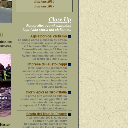
Edizione 2016
Edizione 2017
Close Up
Fotografie, eventi, campioni
legati alla storia del ciclismo...
ni
Agli albori del ciclismo
La prima corsa ciclistica su strada
ritissimo
a livello mondiale venne disputata
animarca,
il 2 febbraio 1870 sul percorso
Firenze-Pistoia, lungo 33 Km. La
vinse lo statunitense Van Este
Rymer, impiegando sul tracciato
un tempo di 2 ore e 12'...
Imprese di Fausto Coppi
Tante pagine sui memorabili
successi del campionissimo, la
sua storia umana e sportiva, i
segreti delle sue leggendarie
imprese attraverso interviste e
racconti personali, la rivalità
con Gino Bartali...
Giorni epici al Giro d'Italia
Il primo giro ciclistico d'Itallia
venne corso nel maggio 1909. Al
termine di otto tappe per
complessivi 2.448 Km il vincitore
risultò Luigi Ganna...
Storia del Tour de France
Il 25 gennaio 1903, la testata
sportiva "
Auto
" di Henry
Desgrange pubblicava il primo
Hector
regolamento del Giro di Francia: