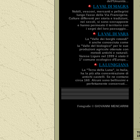
dell'Umanità...
LA VAL DI MAGRA
Nobili, vescovi, mercanti e pellegrini
lungo l'asse della Via Francigena.
Culture differenti per storia e tradizioni,
nei secoli, si sono sovrapposte
e hanno permeato il territorio con
i segni del loro passaggio...
LA VAL DI VARA
La "Valle dei borghi rotondi"
è anche conosciuta come
la "Valle del biologico" per le sue
produzioni agricole ottenute con
metodi antichi e naturali.
Varese Ligure nel 1999 è stato il
1° comune ecologico d'Europa...
LA LUNIGIANA
La "Terra della Luna", in Italia,
ha la più alta concentrazione di
antichi castelli. Se ne contano
circa 160. Alcuni sono bellissimi e
perfettamente conservati...
Fotografie ©
GIOVANNI MENCARINI
TO
19