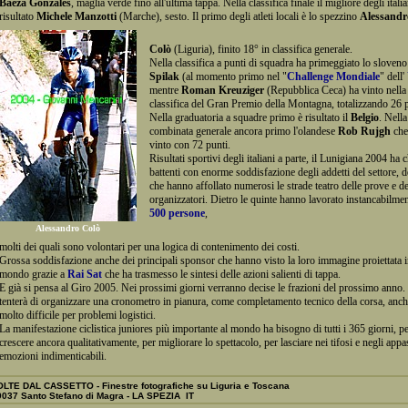
Baeza Gonzales
, maglia verde fino all'ultima tappa. Nella classifica finale il migliore degli italia
risultato
Michele Manzotti
(Marche), sesto. Il primo degli atleti locali è lo spezzino
Alessandr
Colò
(Liguria), finito 18° in classifica generale.
Nella classifica a punti di squadra ha primeggiato lo sloven
Spilak
(al momento primo nel "
Challenge Mondiale
" dell'
mentre
Roman Kreuziger
(Repubblica Ceca) ha vinto nella 
classifica del Gran Premio della Montagna, totalizzando 26 p
Nella graduatoria a squadre primo è risultato il
Belgio
. Nella
combinata generale ancora primo l'olandese
Rob Rujgh
che
vinto con 72 punti.
Risultati sportivi degli italiani a parte, il Lunigiana 2004 ha c
battenti con enorme soddisfazione degli addetti del settore, de
che hanno affollato numerosi le strade teatro delle prove e de
organizzatori. Dietro le quinte hanno lavorato instancabilmen
500 persone
,
Alessandro Colò
molti dei quali sono volontari per una logica di contenimento dei costi.
Grossa soddisfazione anche dei principali sponsor che hanno visto la loro immagine proiettata in
mondo grazie a
Rai Sat
che ha trasmesso le sintesi delle azioni salienti di tappa.
E già si pensa al Giro 2005. Nei prossimi giorni verranno decise le frazioni del prossimo anno.
tenterà di organizzare una cronometro in pianura, come completamento tecnico della corsa, anch
molto difficile per problemi logistici.
La manifestazione ciclistica juniores più importante al mondo ha bisogno di tutti i 365 giorni, pe
crescere ancora qualitativamente, per migliorare lo spettacolo, per lasciare nei tifosi e negli appa
emozioni indimenticabili.
LTE DAL CASSETTO - Finestre fotografiche su Liguria e Toscana
037 Santo Stefano di Magra - LA SPEZIA IT