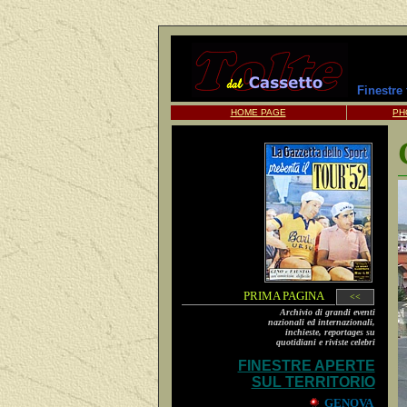
Finestre
HOME PAGE
PH
PRIMA PAGINA
<<
Archivio di grandi eventi
nazionali ed internazionali,
inchieste, reportages su
quotidiani e riviste celebri
FINESTRE APERTE
SUL TERRITORIO
GENOVA