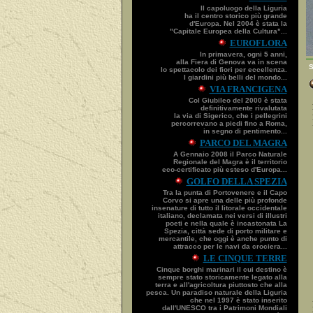
Il capoluogo della Liguria
ha il centro storico più grande
d'Europa. Nel 2004 è stata la
"Capitale Europea della Cultura"...
EUROFLORA
In primavera, ogni 5 anni,
alla Fiera di Genova va in scena
S
lo spettacolo dei fiori per eccellenza.
I giardini più belli del mondo...
VIA FRANCIGENA
Col Giubileo del 2000 è stata
definitivamente rivalutata
la via di Sigerico, che i pellegrini
percorrevano a piedi fino a Roma,
in segno di pentimento...
PARCO DEL MAGRA
A Gennaio 2008 il Parco Naturale
Regionale del Magra è il territorio
eco-certificato più esteso d'Europa...
GOLFO DELLA SPEZIA
Tra la punta di Portovenere e il Capo
Corvo si apre una delle più profonde
insenature di tutto il litorale occidentale
italiano, declamata nei versi di illustri
poeti e nella quale è incastonata La
Spezia, città sede di porto militare e
mercantile, che oggi è anche punto di
attracco per le navi da crociera...
LE CINQUE TERRE
Cinque borghi marinari il cui destino è
sempre stato storicamente legato alla
terra e all'agricoltura piuttosto che alla
pesca. Un paradiso naturale della Liguria
che nel 1997 è stato inserito
dall'UNESCO tra i Patrimoni Mondiali