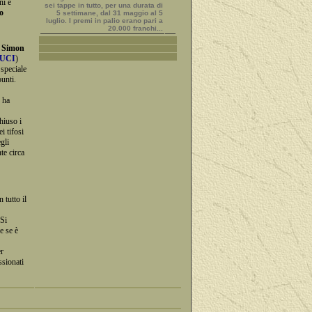
ni è
sei tappe in tutto, per una durata di
o
5 settimane, dal 31 maggio al 5
luglio. I premi in palio erano pari a
20.000 franchi...
o
Simon
UCI
)
speciale
unti.
 ha
hiuso i
i tifosi
gli
te circa
 tutto il
 Si
e se è
r
ssionati