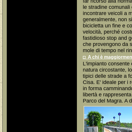
far ricorso alla norma
le stradine comunali 
incontrare veicoli a 
generalmente, non si 
bicicletta un fine e 
velocità, perché cos
fastidioso stop and 
che provengono da si
mole di tempo nel rin
◘ A chi è maggiorment
L'impianto consente 
natura circostante, lo
tipici delle strade a 
Cisa. E' ideale per i
in forma camminando,
libertà e rappresenta 
Parco del Magra. A dir