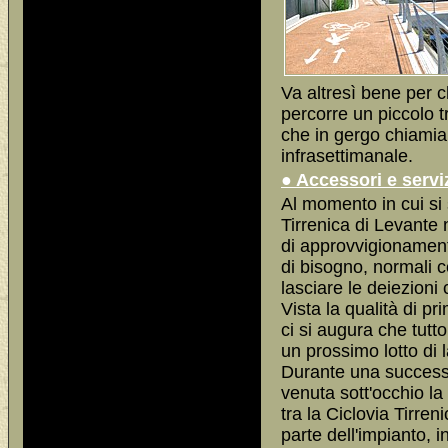
Va altresì bene per c
percorre un piccolo t
che in gergo chiam
infrasettimanale.
● Accessori e servi
Al momento in cui si 
Tirrenica di Levante
di approvvigionament
di bisogno, normali ces
lasciare le deiezioni 
Vista la qualità di p
ci si augura che tutt
un prossimo lotto di l
Durante una successi
venuta sott'occhio la
tra la Ciclovia Tirren
parte dell'impianto, 