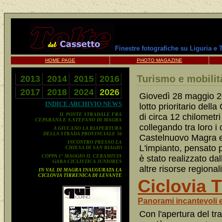
Finestre fotografiche su Liguria e
HOME PAGE
PHOTO MAGAZINE
Turismo e mobilità
2013
2014
2015
2016
2017
2018
2024
2026
Giovedì 28 maggio 20
INDICE ARCHIVIO NEWS
lotto prioritario dell
IL PONTE STRADALE FRA
di circa 12 chilometri
CEPARANA E S.STEFANO DI MAGRA
collegando tra loro 
A GIUCANO LA RIAPERTURA
DELLA STRADA PROVINCIALE 56
Castelnuovo Magra e
INCONTRO PRESSO LA
L'impianto, pensato per
CHIESA DI SAN BIAGIO
COPPA 1° MAGGIO IL CERAMISTA
è stato realizzato d
GARA CICLISTICA JUNIORES
altre risorse regional
IN VAL DI MAGRA INAUGURATA LA
CICLOVIA TIRRENICA DI LEVANTE
Ciclovia T
Panorami incantevoli e
Con l'apertura del tr