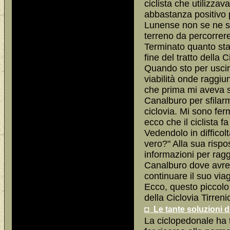
ciclista che utilizza
abbastanza positivo p
Lunense non se ne so
terreno da percorrer
Terminato quanto st
fine del tratto della 
Quando sto per uscir
viabilità onde raggi
che prima mi aveva s
Canalburo per sfilar
ciclovia. Mi sono fe
ecco che il ciclista 
Vedendolo in difficol
vero?" Alla sua risp
informazioni per ragg
Canalburo dove avrebb
continuare il suo via
Ecco, questo piccolo 
della Ciclovia Tirreni
◘ Le tante soluzioni d
La ciclopedonale ha t