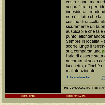
costruzione, ma meri
acqua filtrata per rid
indesiderati, renden
neo è il fatto che la
cestino di raccolta ri
sicuramente un buon 
auspicabile che tale 
punto, allontanandol
Sempre in località Pal
scorre lungo il terren
sua comparsa una
p
l'aria di essere stata
ancorata al suolo co
lucchetto, affinché 
malintenzionato.
Reg
Sono stati consultati:
dire
TOLTE DAL CASSETTO - Finestre fot
HOME PAGE
PHOTO MAGAZINE