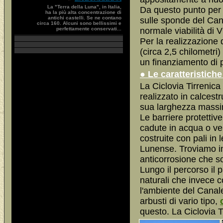
La "Terra della Luna", in Italia,
Da questo punto per r
ha la più alta concentrazione di
antichi castelli. Se ne contano
sulle sponde del Can
circa 160. Alcuni sono bellissimi e
perfettamente conservati...
normale viabilità di V
Per la realizzazione
(circa 2,5 chilometri
un finanziamento di p
● Le caratteristiche
La Ciclovia Tirrenica
realizzato in calcest
sua larghezza massim
Le barriere protettive
cadute in acqua o ver
costruite con pali in
Lunense. Troviamo in
anticorrosione che son
Lungo il percorso il
naturali che invece co
l'ambiente del Canal
arbusti di vario tipo,
questo. La Ciclovia T