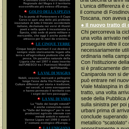
una diecina di anni fa
A Gennaio 2008 il Parco Naturale
Regionale del Magra è il territorio
L'unica differenza è 
eco-certificato più esteso d'Europa...
il comune di Fosdino
GOLFO DELLA SPEZIA
Tra la punta di Portovenere e il Capo
Toscana, non aveva pa
Corvo si apre una delle più profonde
insenature di tutto il litorale occidentale
● Il nuovo tratto d
italiano, declamata nei versi di illustri
poeti e nella quale è incastonata La
Chi percorreva la ci
Spezia, città sede di porto militare e
mercantile, che oggi è anche punto di
una volta arrivato ne
attracco per le navi da crociera...
proseguire oltre il 
LE CINQUE TERRE
Cinque borghi marinari il cui destino è
necessariamente utiliz
sempre stato storicamente legato alla
ordinaria nella camp
terra e all'agricoltura piuttosto che alla
pesca. Un paradiso naturale della
Con l'istituzione del
Liguria che nel 1997 è stato inserito
dall'UNESCO tra i Patrimoni Mondiali
si è praticamente dime
dell'Umanità...
LA VAL DI MAGRA
Caniparola non si de
Nobili, vescovi, mercanti e pellegrini
può entrare nel nuov
lungo l'asse della Via Francigena.
Culture differenti per storia e tradizioni,
Viale Malaspina in di
nei secoli, si sono sovrapposte
e hanno permeato il territorio con
tratto, una volta arri
i segni del loro passaggio...
sede della Pubblica 
LA VAL DI VARA
sulla sinistra per po
La "Valle dei borghi rotondi"
è anche conosciuta come
urbani prima di arriva
la "Valle del biologico" per le sue
produzioni agricole ottenute con
conclude superando u
metodi antichi e naturali.
Varese Ligure nel 1999 è stato il
metallico "scatolato" 
1° comune ecologico d'Europa...
LA LUNIGIANA
appositamente a nuo