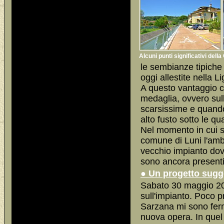
Alcuni punti significativi dell
le sembianze tipiche d
oggi allestite nella Li
A questo vantaggio c
medaglia, ovvero sul
scarsissime e quando i
alto fusto sotto le qua
Nel momento in cui si
comune di Luni l'ambi
vecchio impianto dove 
sono ancora presenti
● Un progetto sugge
Sabato 30 maggio 202
sull'impianto. Poco p
Sarzana mi sono ferm
nuova opera. In quel