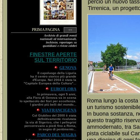
perciò un nuovo tasse
Tirrenica, un progett
PRIMA PAGINA
<<
Archivio di grandi eventi
nazionali ed internazionali,
inchieste, reportages su
quotidiani e riviste celebri
FINESTRE APERTE
SUL TERRITORIO
GENOVA
Il capoluogo della Liguria
ha il centro storico più grande
d'Europa. Nel 2004 è stata la
"Capitale Europea della Cultura"...
EUROFLORA
In primavera, ogni 5 anni,
alla Fiera di Genova va in scena
Roma lungo la costa t
lo spettacolo dei fiori per eccellenza.
I giardini più belli del mondo...
un turismo sostenibile 
VIA FRANCIGENA
In buona sostanza, ne
Col Giubileo del 2000 è stata
definitivamente rivalutata
questo tragitto riserva
la via di Sigerico, che i pellegrini
ammodernato, tra Sarz
percorrevano a piedi fino a Roma,
in segno di pentimento...
pista ciclabile sul C
PARCO DEL MAGRA