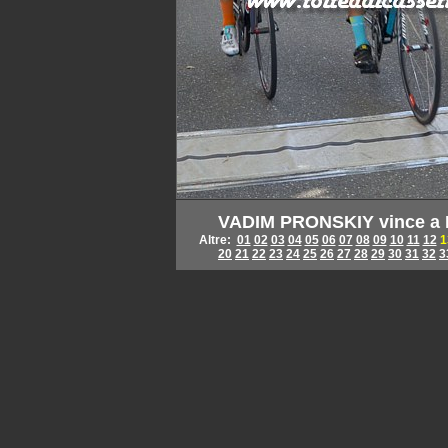
VADIM PRONSKIY vince a 
Altre:
01
02
03
04
05
06
07
08
09
10
11
12
1
20
21
22
23
24
25
26
27
28
29
30
31
32
3