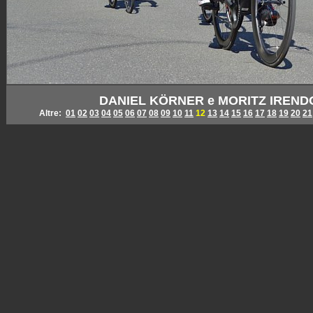
DANIEL KÖRNER e MORITZ IRENDOR
Altre:
01
02
03
04
05
06
07
08
09
10
11
12
13
14
15
16
17
18
19
20
21