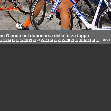
eam Olanda nel dopocorsa della terza tappa
12
13
14
15
16
17
18
19
20
21
22
23
24
25
26
27
28
29
30
31
32
33
34
35
... di 53