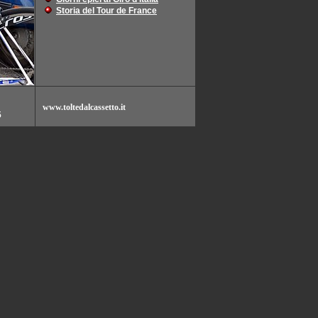
Storia del Tour de France
www.toltedalcassetto.it
5