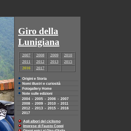
Giro della
Lunigiana
2007
2008
2009
2010
2011
2012
2013
2015
2016
2017
Origini e Storia
Nomi illustri e curiosità
Fotogallery Home
Note sulle edizioni
2004
-
2005
-
2006
-
2007
2008
-
2009
-
2010
-
2011
2012
-
2013
-
2015
-
2016
2017
Agli albori del ciclismo
Imprese di Fausto Coppi
Giorni epici al Giro d'Italia