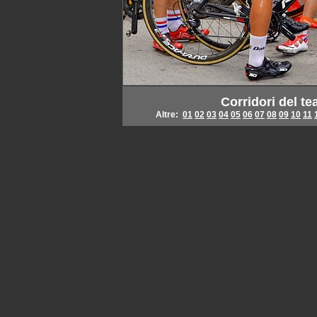
Corridori del t
Altre:
01
02
03
04
05
06
07
08
09
10
11