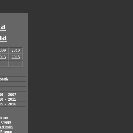
la
na
009
2010
013
2015
iosità
06
-
2007
10
-
2011
15
-
2016
clismo
o Coppi
 d'Italia
e France