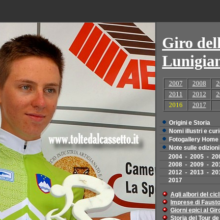
Giro del
Lunigia
2007
2008
2
2011
2012
2
2016
2017
Origini e Storia
Nomi illustri e cur
Fotogallery Home
Note sulle edizioni
2004
-
2005
-
20
2008
-
2009
-
20
2012
-
2013
-
20
2017
Agli albori del ci
Imprese di Faust
Giorni epici al Giro
Storia del Tour d