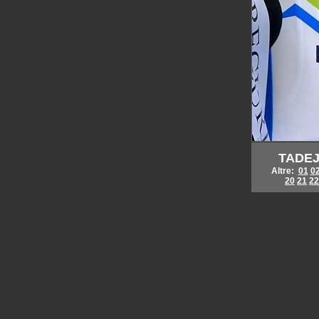
TADEJ
Altre:
01
0
20
21
22