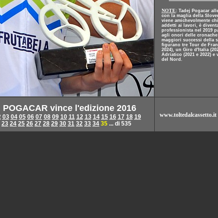
NOTE
: Tadej Pogacar all
con la maglia della Slove
viene amichevolmente ch
addetti ai lavori, è divent
professionista nel 2019 
agli onori delle cronache 
maggiori successi della s
figurano tre Tour de Fran
2024), un Giro d'Italia (20
Adriatico (2021 e 2022) e 
del Nord.
 POGACAR vince l'edizione 2016
www.toltedalcassetto.it
2
03
04
05
06
07
08
09
10
11
12
13
14
15
16
17
18
19
23
24
25
26
27
28
29
30
31
32
33
34
35
... di 535