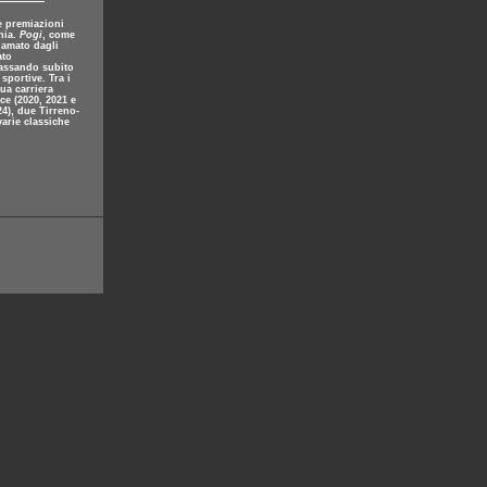
e premiazioni
nia.
Pogi
, come
iamato dagli
ato
passando subito
sportive. Tra i
ua carriera
ce (2020, 2021 e
24), due Tirreno-
varie classiche