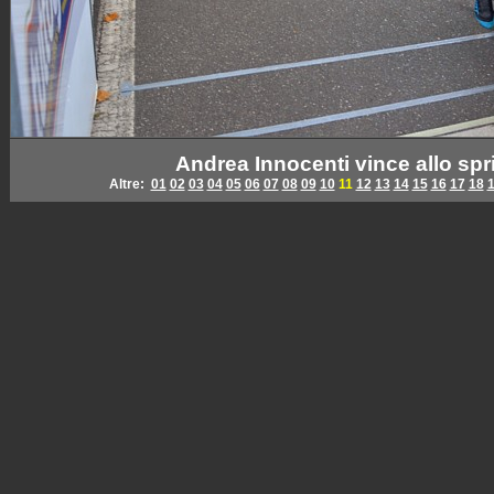
Andrea Innocenti vince allo spr
Altre:
01
02
03
04
05
06
07
08
09
10
11
12
13
14
15
16
17
18