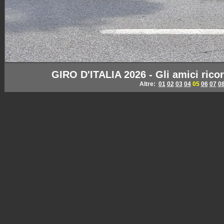
GIRO D'ITALIA 2026 - Gli amici ric
Altre:
01
02
03
04
05
06
07
0