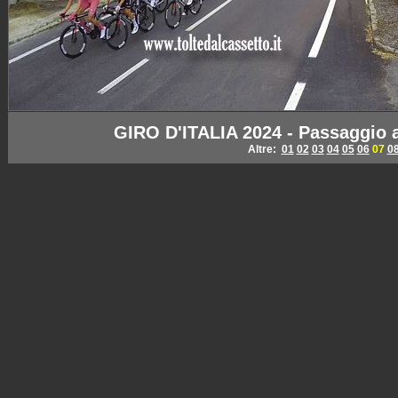
GIRO D'ITALIA 2024 - Passaggio 
Altre:
01
02
03
04
05
06
07
0