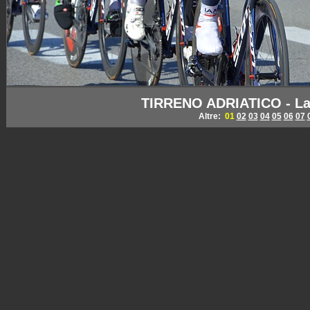
TIRRENO ADRIATICO - La
Altre:
01
02
03
04
05
06
07