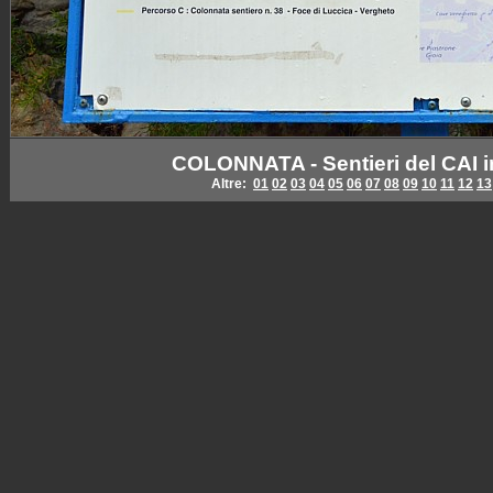
COLONNATA - Sentieri del CAI i
Altre:
01
02
03
04
05
06
07
08
09
10
11
12
13