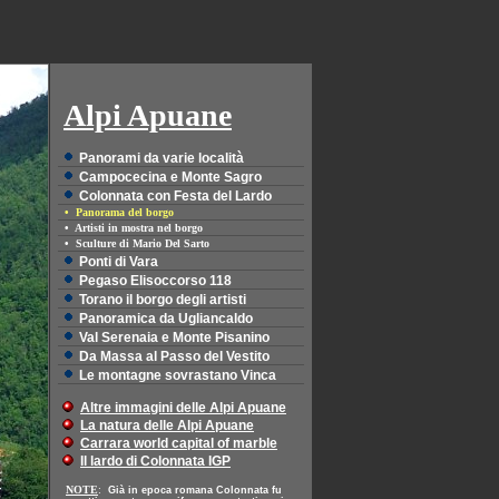
Alpi Apuane
Panorami da varie località
Campocecina e Monte Sagro
Colonnata con Festa del Lardo
• Panorama del borgo
•
Artisti in mostra nel borgo
•
Sculture di Mario Del Sarto
Ponti di Vara
Pegaso Elisoccorso 118
Torano il borgo degli artisti
Panoramica da Ugliancaldo
Val Serenaia e Monte Pisanino
Da Massa al Passo del Vestito
Le montagne sovrastano Vinca
Altre immagini delle Alpi Apuane
La natura delle Alpi Apuane
Carrara world capital of marble
Il lardo di Colonnata IGP
NOTE
:
Già in epoca romana Colonnata fu