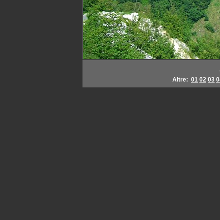
Altre:
01
02
03
0