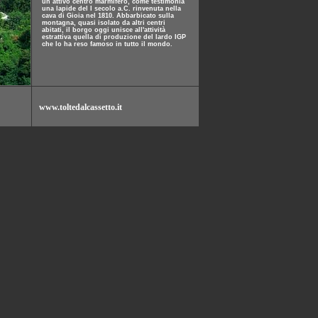
un attivo centro marmifero, come testimonia
una lapide del I secolo a.C. rinvenuta nella
cava di Gioia nel 1810. Abbarbicato sulla
montagna, quasi isolato da altri centri
abitati, il borgo oggi unisce all'attività
estrattiva quella di produzione del lardo IGP
che lo ha reso famoso in tutto il mondo.
www.toltedalcassetto.it