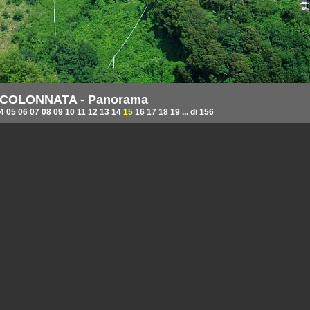
COLONNATA - Panorama
4
05
06
07
08
09
10
11
12
13
14
15
16
17
18
19
... di 156