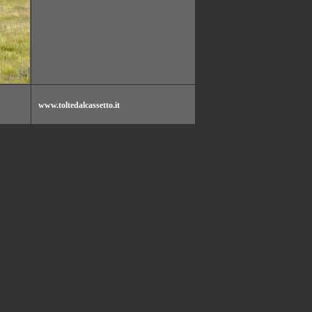
www.toltedalcassetto.it