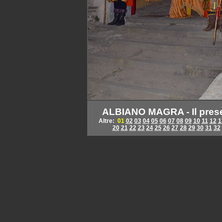
ALBIANO MAGRA - Il prese
Altre:
01
02
03
04
05
06
07
08
09
10
11
12
1
20
21
22
23
24
25
26
27
28
29
30
31
32