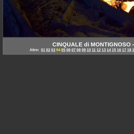
CINQUALE di MONTIGNOSO - I
Altre:
01
02
03
04
05
06
07
08
09
10
11
12
13
14
15
16
17
18