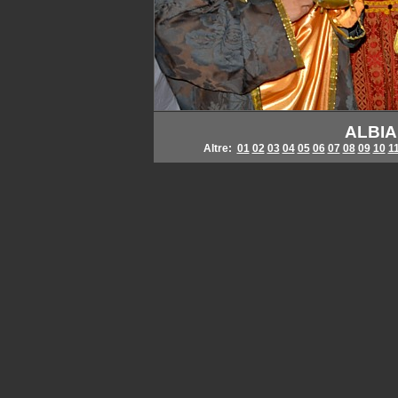
ALBIA
Altre:
01
02
03
04
05
06
07
08
09
10
1