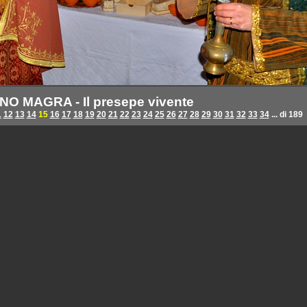
NO MAGRA - Il presepe vivente
1
12
13
14
15
16
17
18
19
20
21
22
23
24
25
26
27
28
29
30
31
32
33
34
... di 189