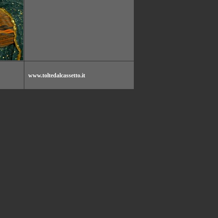
www.toltedalcassetto.it