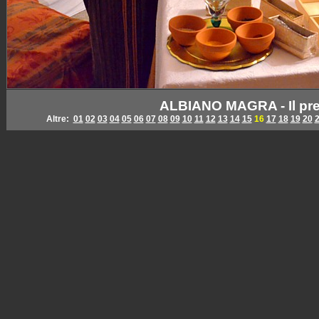
ALBIANO MAGRA - Il pre
Altre:
01
02
03
04
05
06
07
08
09
10
11
12
13
14
15
16
17
18
19
20