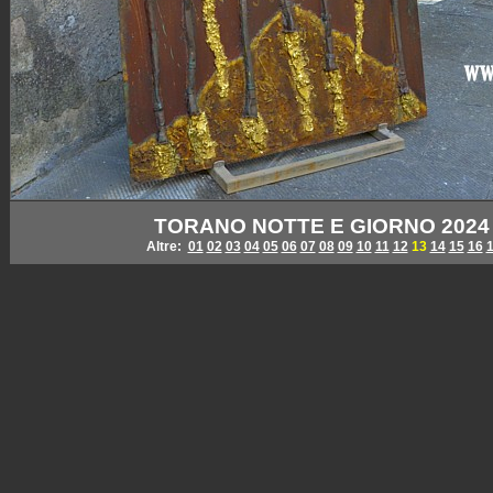
TORANO NOTTE E GIORNO 2024 - L
Altre:
01
02
03
04
05
06
07
08
09
10
11
12
13
14
15
16