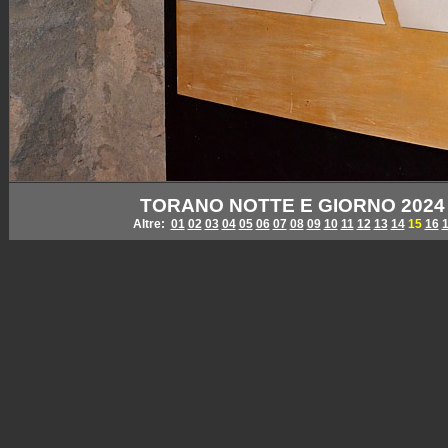
TORANO NOTTE E GIORNO 2024 - L
Altre:
01
02
03
04
05
06
07
08
09
10
11
12
13
14
15
16