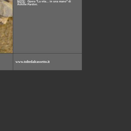
NOTE
: Opera "La vita... in una mano" di
Achille Pardini.
www.toltedalcassetto.it