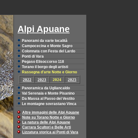
Alpi Apuane
Panorami da varie località
Campocecina e Monte Sagro
Colonnata con Festa del Lardo
Ponti di Vara
Pegaso Elisoccorso 118
Torano il borgo degli artisti
Rassegna d'arte Notte e Giorno
2022
2023
2024
2025
Panoramica da Ugliancaldo
Val Serenaia e Monte Pisanino
Da Massa al Passo del Vestito
Le montagne sovrastano Vinca
Altre immagini delle Alpi Apuane
Note su Torano Notte e Giorno
La natura delle Alpi Apuane
Carrara Scultori e Belle Arti
Lizzatura storica ai Ponti di Vara