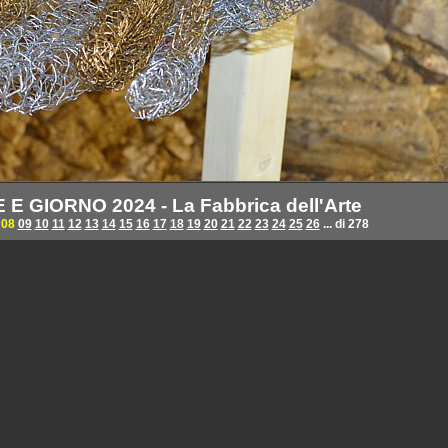
 GIORNO 2024 - La Fabbrica dell'Arte
08
09
10
11
12
13
14
15
16
17
18
19
20
21
22
23
24
25
26
... di 278