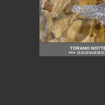
TORANO NOTTE E
Altre:
01
02
03
04
05
06
07