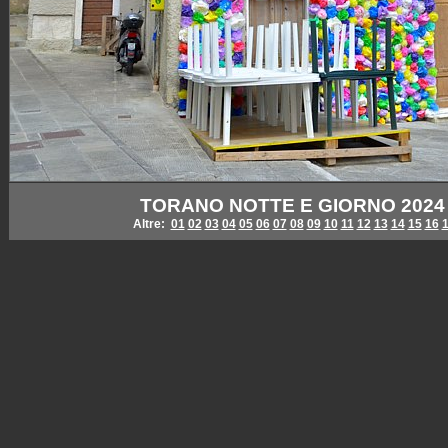
TORANO NOTTE E GIORNO 2024 - L
Altre:
01
02
03
04
05
06
07
08
09
10
11
12
13
14
15
16