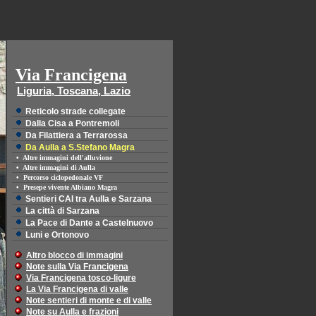
Via Francigena
Liguria, Toscana, Lazio
Reticolo strade collegate
Dalla Cisa a Pontremoli
Da Filattiera a Terrarossa
Da Aulla a S.Stefano Magra
•
Altre immagini dell'alluvione
•
Altre immagini di Aulla
•
Percorso ciclopedonale VF
•
Presepe vivente Albiano Magra
Sentieri CAI tra Aulla e Sarzana
La città di Sarzana
La Pace di Dante a Castelnuovo
Luni e Ortonovo
Altro blocco di immagini
Note sulla Via Francigena
Via Francigena tosco-ligure
La Via Francigena di valle
Note sentieri di monte e di valle
Note su Aulla e frazioni