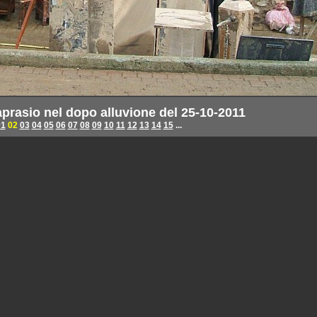
rasio nel dopo alluvione del 25-10-2011
01
02
03
04
05
06
07
08
09
10
11
12
13
14
15
...