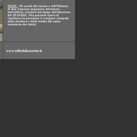
NOTE:
Gli arredi del museo e dell'Abbazia
di San Caprasio giacciono all'esterno
dell'edificio ricoperti dal fango dell'alluvione
del 25-10-2011. Una paziente opera di
ripulitura ha permesso il recupero integrale
della struttura e della tomba del santo
sommersa dai detriti.
www.toltedalcassetto.it