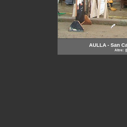
AULLA - San Cap
Altre: