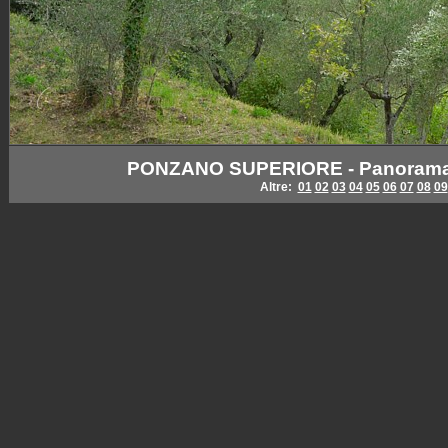
PONZANO SUPERIORE - Panorama da
Altre:
01
02
03
04
05
06
07
08
09