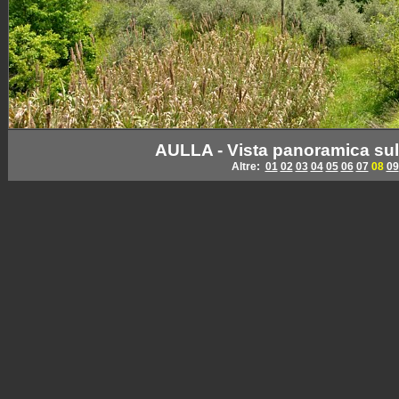
AULLA - Vista panoramica sul t
Altre:
01
02
03
04
05
06
07
08
09