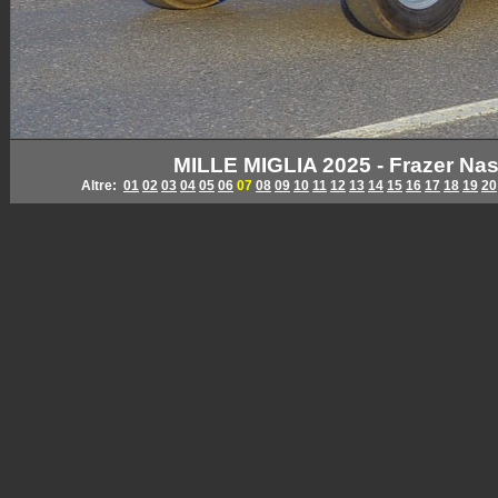
MILLE MIGLIA 2025 - Frazer Na
Altre:
01
02
03
04
05
06
07
08
09
10
11
12
13
14
15
16
17
18
19
20