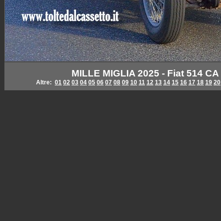
MILLE MIGLIA 2025 - Fiat 514 CA 
Altre:
01
02
03
04
05
06
07
08
09
10
11
12
13
14
15
16
17
18
19
20