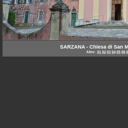
SARZANA - Chiesa di San Ma
Altre:
01
02
03
04
05
06