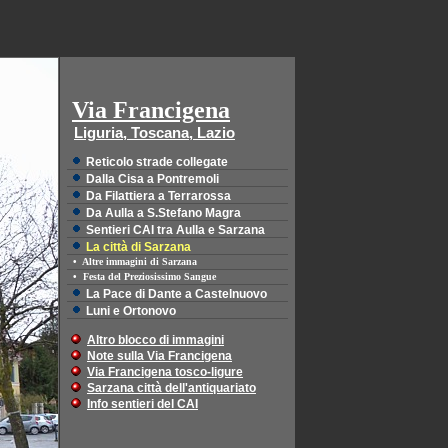
Via Francigena
Liguria, Toscana, Lazio
Reticolo strade collegate
Dalla Cisa a Pontremoli
Da Filattiera a Terrarossa
Da Aulla a S.Stefano Magra
Sentieri CAI tra Aulla e Sarzana
La città di Sarzana
•
Altre immagini di Sarzana
•
Festa del Preziosissimo Sangue
La Pace di Dante a Castelnuovo
Luni e Ortonovo
Altro blocco di immagini
Note sulla Via Francigena
Via Francigena tosco-ligure
Sarzana città dell'antiquariato
Info sentieri del CAI