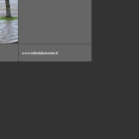
www.toltedalcassetto.it