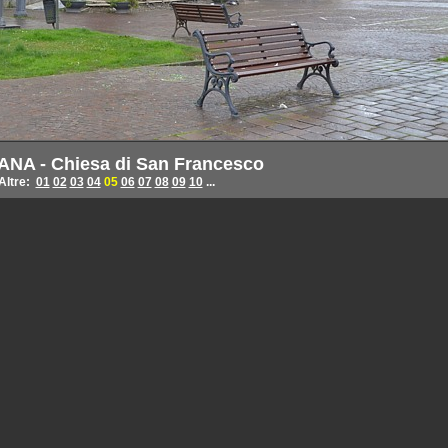
NA - Chiesa di San Francesco
Altre:
01
02
03
04
05
06
07
08
09
10
...