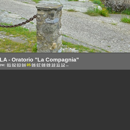
LA - Oratorio "La Compagnia"
tre:
01
02
03
04
05
06
07
08
09
10
11
12
...