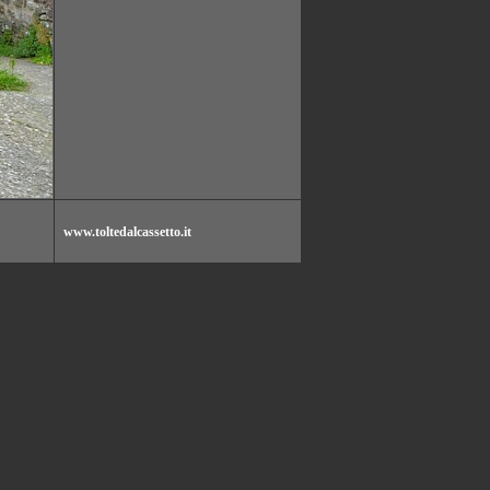
www.toltedalcassetto.it