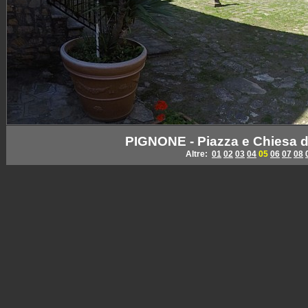
PIGNONE - Piazza e Chiesa d
Altre:
01
02
03
04
05
06
07
08