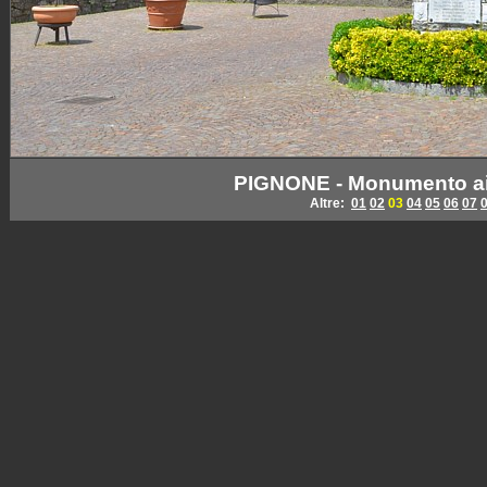
PIGNONE - Monumento ai 
Altre:
01
02
03
04
05
06
07