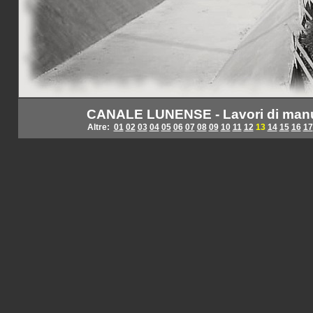
CANALE LUNENSE - Lavori di manu
Altre:
01
02
03
04
05
06
07
08
09
10
11
12
13
14
15
16
17