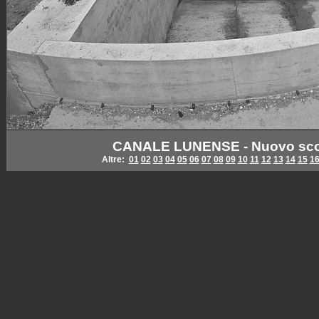
CANALE LUNENSE - Nuovo scolm
Altre:
01
02
03
04
05
06
07
08
09
10
11
12
13
14
15
1