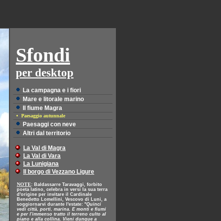
Sfondi
per desktop
La campagna e i fiori
Mare e litorale marino
Il fiume Magra
• Paesaggio autunnale
Paesaggi con neve
Altri dal territorio
La Val di Magra
La Val di Vara
La Lunigiana
Il borgo di Vezzano Ligure
NOTE
: Baldassarre Taravaggi, forbito
poeta latino, celebra in versi la sua terra
d'origine per invitare il Cardinale
Benedetto Lomellini, Vescovo di Luni, a
soggiornarvi durante l'estate: "
Quinci
vedi città, porti, marina. E monti e fiumi
e per l'immenso tratto il terreno culto al
piano e alla collina. Vieni dunque a