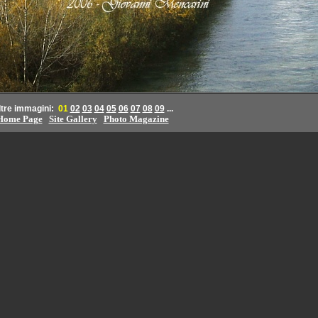
ltre immagini:
01
02
03
04
05
06
07
08
09
...
Home Page
Site Gallery
Photo Magazine