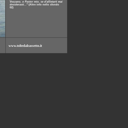
Vezzano, o Pastor mio, se d'allietarti mai
desiderasti...
" (Altre info nello sfondo
02)
www.toltedalcassetto.it