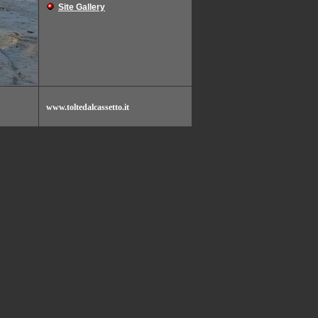
Site Gallery
www.toltedalcassetto.it