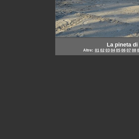
La pineta di
Altre:
01
02
03
04
05
06
07
08