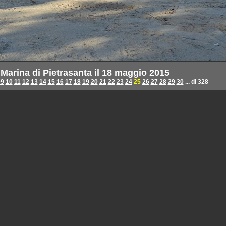
 Marina di Pietrasanta il 18 maggio 2015
09
10
11
12
13
14
15
16
17
18
19
20
21
22
23
24
25
26
27
28
29
30
... di 328