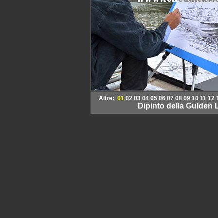
Altre:
01
02
03
04
05
06
07
08
09
10
11
12
Dipinto della Gulden