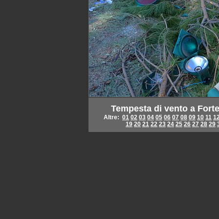
Tempesta di vento a Fort
Altre:
01
02
03
04
05
06
07
08
09
10
11
1
19
20
21
22
23
24
25
26
27
28
29