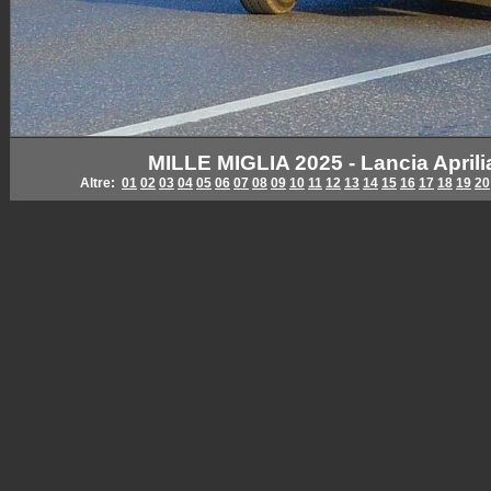
MILLE MIGLIA 2025 - Lancia Aprili
Altre:
01
02
03
04
05
06
07
08
09
10
11
12
13
14
15
16
17
18
19
20