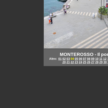
MONTEROSSO - Il port
Altre:
01
02
03
04
05
06
07
08
09
10
11
12
20
21
22
23
24
25
26
27
28
29
30