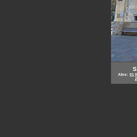
S
Altre:
01
0
2