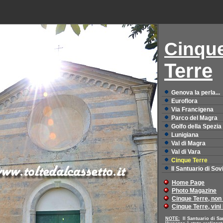
Cinqu
Terre
Genova la perla...
Euroflora
Via Francigena
Parco del Magra
Golfo della Spezia
Lunigiana
Val di Magra
Val di Vara
Cinque Terre
Il Santuario di Sov
Home Page
Photo Magazine
Cinque Terre, non
Cinque Terre, vin
NOTE:
Il Santuario di Sa