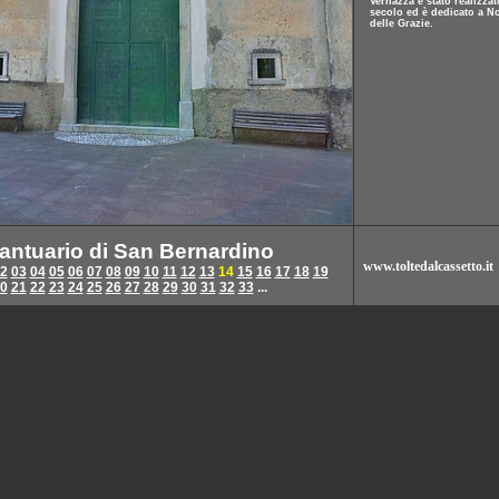
Vernazza è stato realizzat
secolo ed è dedicato a N
delle Grazie.
antuario di San Bernardino
www.toltedalcassetto.it
2
03
04
05
06
07
08
09
10
11
12
13
14
15
16
17
18
19
0
21
22
23
24
25
26
27
28
29
30
31
32
33
...