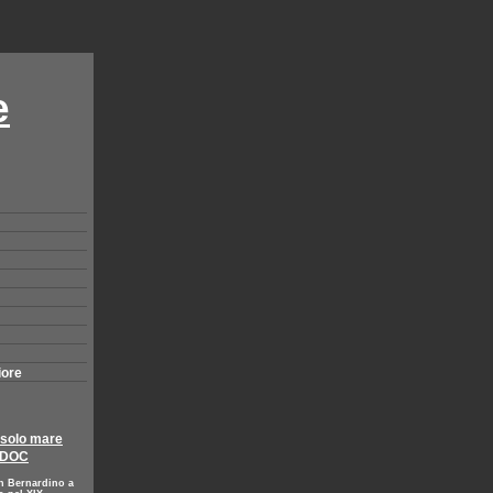
e
iore
 solo mare
i DOC
n Bernardino a