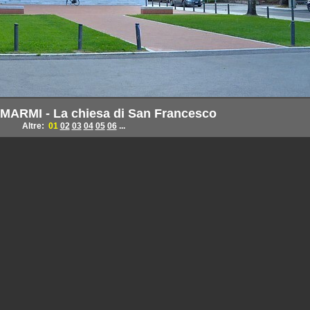
MARMI - La chiesa di San Francesco
Altre:
01
02
03
04
05
06
...