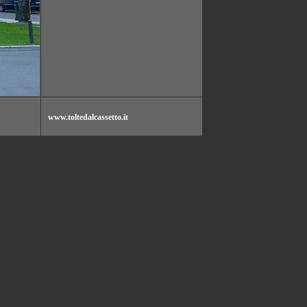
www.toltedalcassetto.it