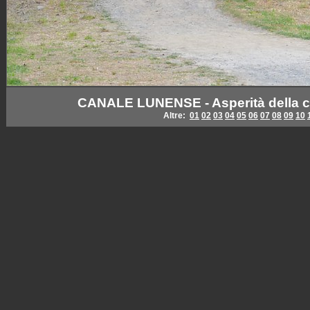
CANALE LUNENSE - Asperità della c
Altre:
01
02
03
04
05
06
07
08
09
10