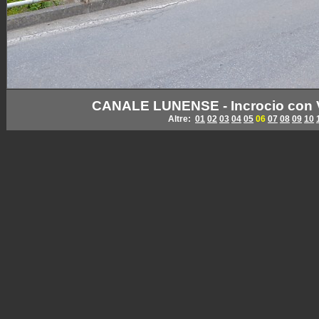
CANALE LUNENSE - Incrocio con Vi
Altre:
01
02
03
04
05
06
07
08
09
10