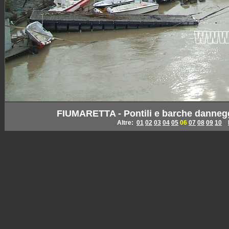
FIUMARETTA - Pontili e barche dannegg
Altre:
01
02
03
04
05
06
07
08
09
10